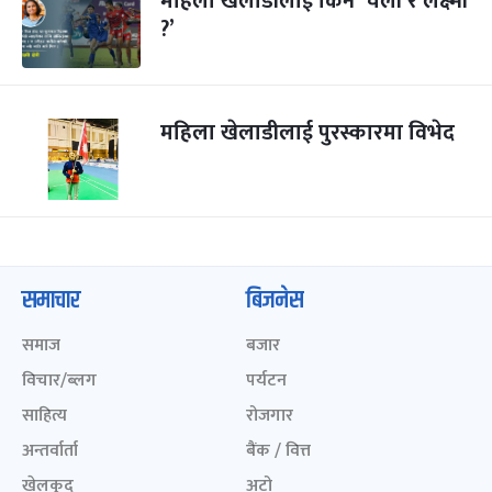
महिला खेलाडीलाई किन ‘चेली र लक्ष्मी
?’
महिला खेलाडीलाई पुरस्कारमा विभेद
समाचार
बिजनेस
समाज
बजार
विचार/ब्लग
पर्यटन
साहित्य
रोजगार
अन्तर्वार्ता
बैंक / वित्त
खेलकुद़़
अटो