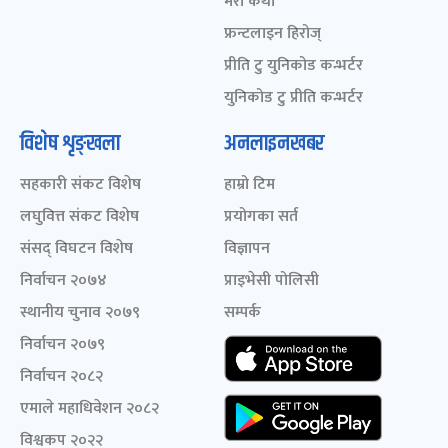
मेरो कथा
फ्रन्टलाइन हिरोज्
प्रीति टु युनिकोड कन्भर्टर
युनिकोड टु प्रीति कन्भर्टर
विशेष शृङ्खला
अनलाइनखबर
सहकारी संकट विशेष
हाम्रो टिम
लघुवित्त संकट विशेष
प्रयोगका सर्त
संसद् विघटन विशेष
विज्ञापन
निर्वाचन २०७४
प्राइभेसी पोलिसी
स्थानीय चुनाव २०७९
सम्पर्क
निर्वाचन २०७९
निर्वाचन २०८२
एमाले महाधिवेशन २०८२
विश्वकप २०२२