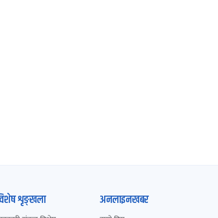
विशेष शृङ्खला
अनलाइनखबर