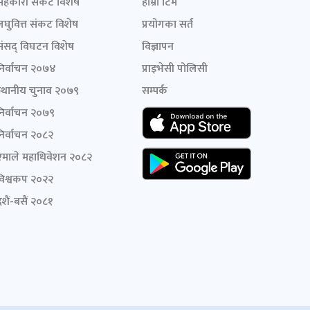
सहकारी संकट विशेष
हाम्रो टिम
लघुवित्त संकट विशेष
प्रयोगका सर्त
संसद् विघटन विशेष
विज्ञापन
निर्वाचन २०७४
प्राइभेसी पोलिसी
स्थानीय चुनाव २०७९
सम्पर्क
निर्वाचन २०७९
निर्वाचन २०८२
एमाले महाधिवेशन २०८२
विश्वकप २०२२
शैं-बसैं २०८१