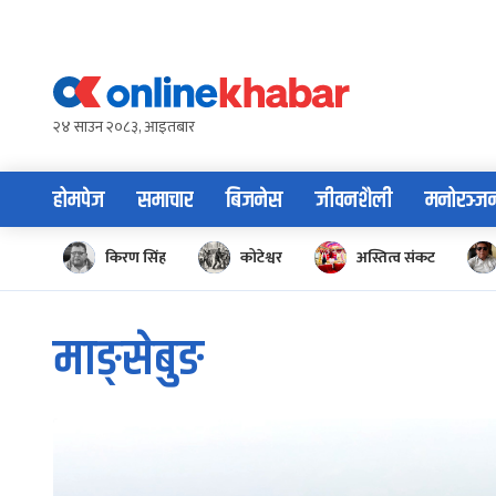
Skip
to
content
२४ साउन २०८३, आइतबार
होमपेज
समाचार
बिजनेस
जीवनशैली
मनोरञ्ज
किरण सिंह
कोटेश्वर
अस्तित्व संकट
माङ्सेबुङ