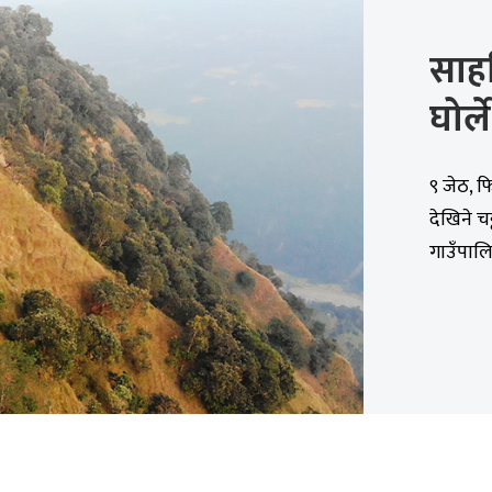
साह
घोर्ल
९ जेठ, फ
देखिने च
गाउँपालि