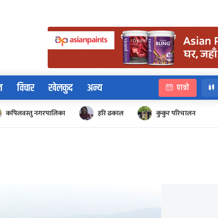
न
विचार
खेलकुद
अन्य
पात्रो
कपिलवस्तु नगरपालिका
हरि ढकाल
कुकुर परिचालन