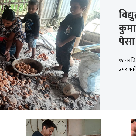
विद
कुमा
पेसा
११ कात्त
उपरणको प