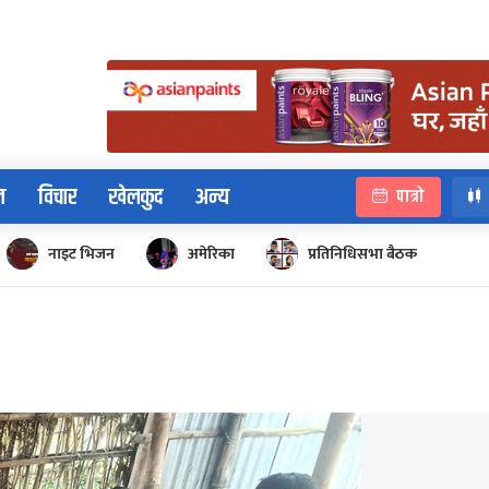
न
विचार
खेलकुद
अन्य
पात्रो
नाइट भिजन
अमेरिका
प्रतिनिधिसभा बैठक