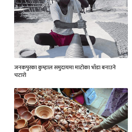
जनकपुरका कुम्हाल समुदायमा माटोका भाँडा बनाउने
चटारो