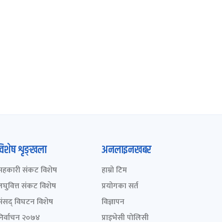
विशेष शृङ्खला
अनलाइनखबर
सहकारी संकट विशेष
हाम्रो टिम
लघुवित्त संकट विशेष
प्रयोगका सर्त
संसद् विघटन विशेष
विज्ञापन
निर्वाचन २०७४
प्राइभेसी पोलिसी