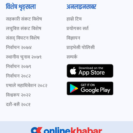
विशेष शृङ्खला
अनलाइनखबर
सहकारी संकट विशेष
हाम्रो टिम
लघुवित्त संकट विशेष
प्रयोगका सर्त
संसद् विघटन विशेष
विज्ञापन
निर्वाचन २०७४
प्राइभेसी पोलिसी
स्थानीय चुनाव २०७९
सम्पर्क
निर्वाचन २०७९
निर्वाचन २०८२
एमाले महाधिवेशन २०८२
विश्वकप २०२२
दशैं-बसैं २०८१