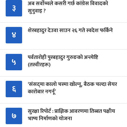
अब सर्वोच्चले कसरी गर्छ कांग्रेस विवादको
३
सुनुवाइ ?
शेरबहादुर देउवा साउन २६ गते स्वदेश फर्किने
४
पर्वतारोही पुरबहादुर गुरुङको अन्त्येष्टि
५
(तस्वीरहरू)
‘संसद्‍मा कालो चस्मा खोल्नू, बैठक चल्दा सेयर
६
कारोबार नगर्नू’
सुरक्षा रिपोर्ट : प्राज्ञिक आवरणमा तिब्बत पक्षीय
७
भाष्य निर्माणको योजना