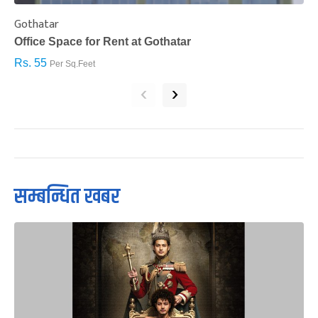
Gothatar
S
Office Space for Rent at Gothatar
H
Rs. 55
R
Per Sq.Feet
‹
›
सम्बन्धित खबर