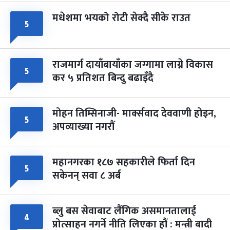
मधेशमा भयको रोटी सेक्दै सीके राउत
५
राजमार्ग दायाँबायाँका जग्गामा लाग्ने विकास
५
कर ५ प्रतिशत बिन्दु बढाइँदै
मोहन तिम्सिनाजी- मार्क्सवाद देववाणी होइन,
५
अपव्याख्या नगरौं
महानगरका १८७ सहकारीले फिर्ता दिन
५
सकेनन् सवा ८ अर्ब
ब्लु बस सेवाबाट लैंगिक असमानतालाई
४
प्रोत्साहन नगर्ने नीति लिएका हौं : मन्त्री बादी