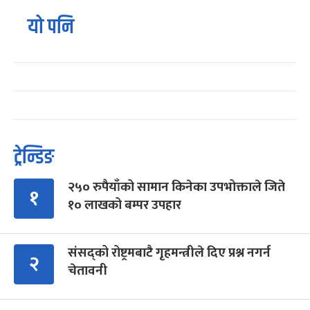
यो पनि
ट्रेन्डिङ
२५० रुपैयाँको सामान किनेका उपभोक्ताले जिते
१
१० लाखको बम्पर उपहार
संसद्को रोष्ट्रमबाटै गृहमन्त्रीले दिए प्रश्न नगर्न
२
चेतावनी