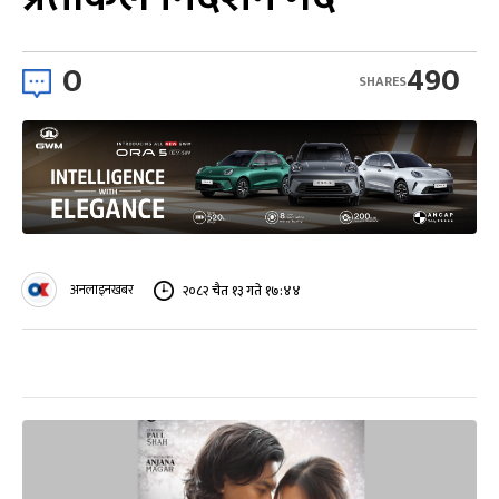
0
490
SHARES
अनलाइनखबर
२०८२ चैत १३ गते १७:४४