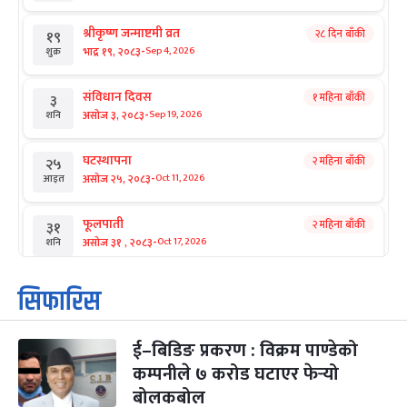
श्रीकृष्ण जन्माष्टमी व्रत
२८ दिन बाँकी
१९
-
भाद्र १९, २०८३
Sep 4, 2026
शुक्र
संविधान दिवस
१ महिना बाँकी
३
-
असोज ३, २०८३
Sep 19, 2026
शनि
घटस्थापना
२ महिना बाँकी
२५
-
असोज २५, २०८३
Oct 11, 2026
आइत
फूलपाती
२ महिना बाँकी
३१
-
असोज ३१ , २०८३
Oct 17, 2026
शनि
कार्तिक सङ्क्रान्ति
२ महिना बाँकी
१
सिफारिस
-
कार्तिक १, २०८३
Oct 18, 2026
आइत
ई–बिडिङ प्रकरण : विक्रम पाण्डेको
महानवमी
२ महिना बाँकी
३
-
कम्पनीले ७ करोड घटाएर फेर्‍यो
कार्तिक ३, २०८३
Oct 20, 2026
मंगल
बोलकबोल