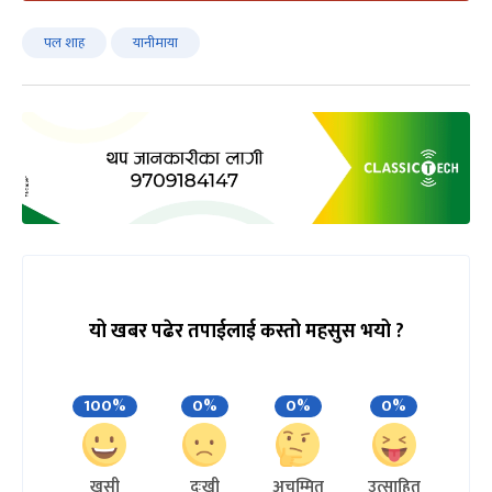
पल शाह
यानीमाया
यो खबर पढेर तपाईलाई कस्तो महसुस भयो ?
100%
0%
0%
0%
खुसी
दुःखी
अचम्मित
उत्साहित