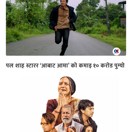
पल शाह स्टारर ‘आबाट आमा’ को कमाइ १० करोड पुग्यो