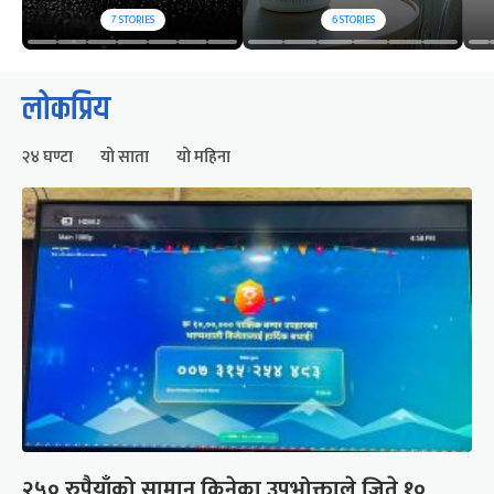
7
STORIES
6
STORIES
लोकप्रिय
२४ घण्टा
यो साता
यो महिना
२५० रुपैयाँको सामान किनेका उपभोक्ताले जिते १०