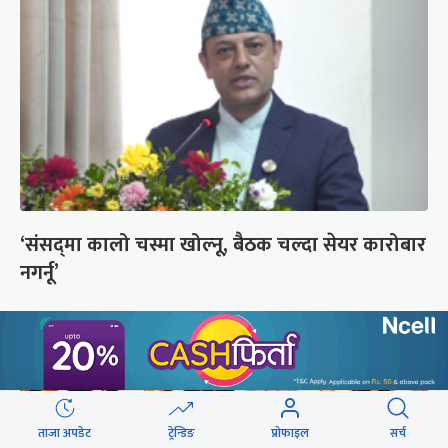
‘संसद्‍मा कालो चस्मा खोल्नू, बैठक चल्दा सेयर कारोबार
नगर्नू’
ताजा अपडेट
ट्रेन्डिङ
प्रोफाइल
सर्च