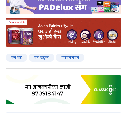
पल शाह
पुष्प खड्का
महाराजधिराज