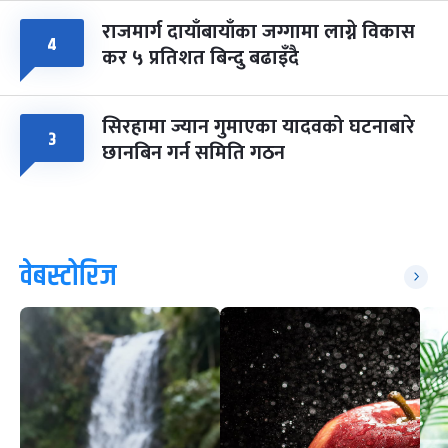
राजमार्ग दायाँबायाँका जग्गामा लाग्ने विकास
४
कर ५ प्रतिशत बिन्दु बढाइँदै
सिरहामा ज्यान गुमाएका यादवको घटनाबारे
३
छानबिन गर्न समिति गठन
वेबस्टोरिज