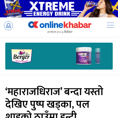
Skip
to
२१ साउन २०८३, बिहीबार
content
‘महाराजधिराज’ बन्दा यस्तो
देखिए पुष्प खड्का, पल
शाहको ठाउँमा इन्ट्री