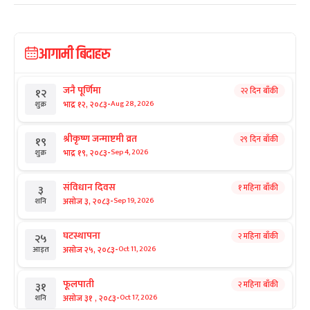
आगामी बिदाहरु
जनै पूर्णिमा
२२ दिन बाँकी
१२
-
भाद्र १२, २०८३
Aug 28, 2026
शुक्र
श्रीकृष्ण जन्माष्टमी व्रत
२९ दिन बाँकी
१९
-
भाद्र १९, २०८३
Sep 4, 2026
शुक्र
संविधान दिवस
१ महिना बाँकी
३
-
असोज ३, २०८३
Sep 19, 2026
शनि
घटस्थापना
२ महिना बाँकी
२५
-
असोज २५, २०८३
Oct 11, 2026
आइत
फूलपाती
२ महिना बाँकी
३१
-
असोज ३१ , २०८३
Oct 17, 2026
शनि