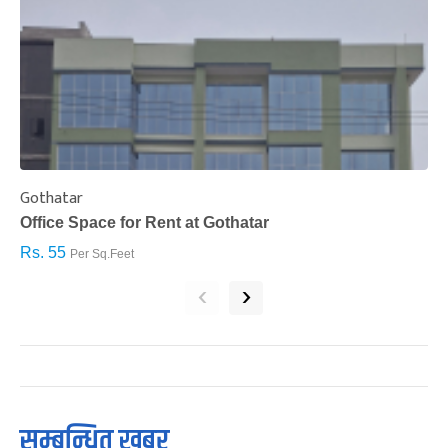
Gothatar
S
Office Space for Rent at Gothatar
H
Rs. 55
R
Per Sq.Feet
‹
›
सम्बन्धित खबर