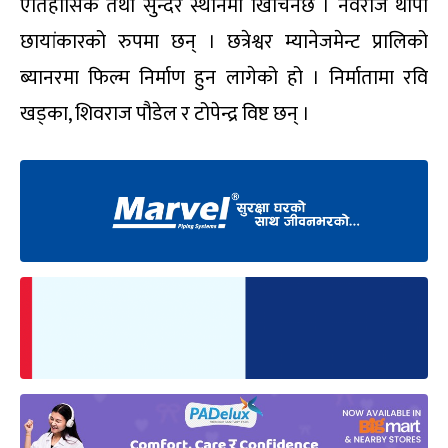
ऐतिहासिक तथा सुन्दर स्थानमा खिचिनेछ । नवराज थापा
छायांकारको रुपमा छन् । छत्रेश्वर म्यानेजमेन्ट प्रालिको
ब्यानरमा फिल्म निर्माण हुन लागेको हो । निर्मातामा रवि
खड्का, शिवराज पौडेल र टोपेन्द्र विष्ट छन् ।