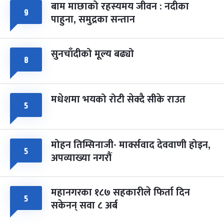
बाम माछाको रहस्यमय जीवन : नदीका
फागुपूर्णिमा
७ महिना बाँकी
८
९
पाहुना, समुद्रका सन्तान
-
चैत्र ८, २०८३
Mar 22, 2027
सोम
सुनचाँदीको मूल्य बढ्यो
८
मधेशमा भयको रोटी सेक्दै सीके राउत
५
मोहन तिम्सिनाजी- मार्क्सवाद देववाणी होइन,
५
अपव्याख्या नगरौं
महानगरका १८७ सहकारीले फिर्ता दिन
५
सकेनन् सवा ८ अर्ब