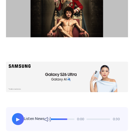
Listen News
0:00
0:30
▶