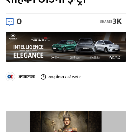
0
3K
SHARES
अनलाइनखबर
२०८३ वैशाख १ गते १२:४४