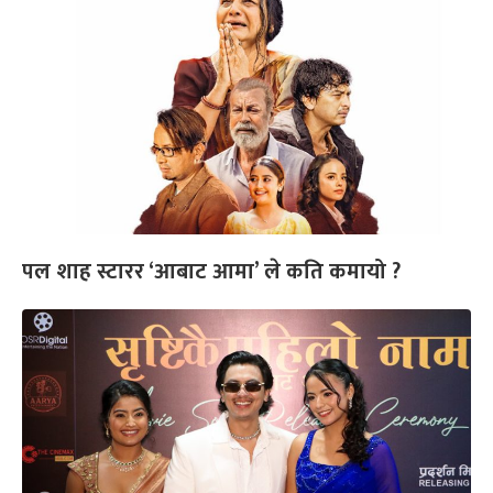
पल शाह स्टारर ‘आबाट आमा’ ले कति कमायो ?