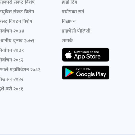
सहकारी संकट विशेष
हाम्रो टिम
लघुवित्त संकट विशेष
प्रयोगका सर्त
संसद् विघटन विशेष
विज्ञापन
निर्वाचन २०७४
प्राइभेसी पोलिसी
स्थानीय चुनाव २०७९
सम्पर्क
निर्वाचन २०७९
निर्वाचन २०८२
एमाले महाधिवेशन २०८२
विश्वकप २०२२
शैं-बसैं २०८१