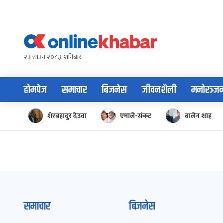
Skip
to
content
२३ साउन २०८३, शनिबार
होमपेज
समाचार
बिजनेस
जीवनशैली
मनोरञ्ज
शेरबहादुर देउवा
एमाले-संकट
बालेन शाह
समाचार
बिजनेस