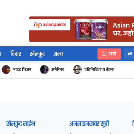
न
विचार
खेलकुद
अन्य
पात्रो
नाइट भिजन
अमेरिका
प्रतिनिधिसभा बैठक
खेलकुद लाईभ
अनलाइनखबर सूची