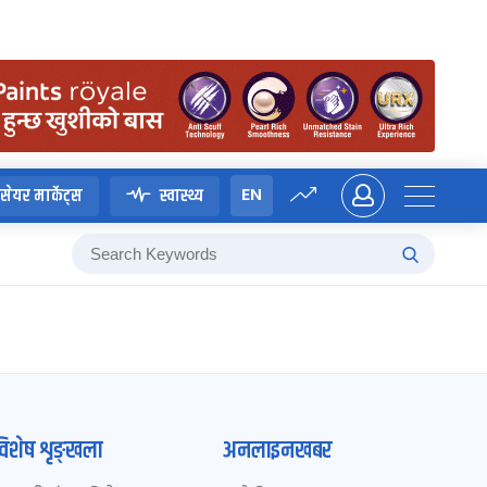
EN
सेयर मार्केट्स
स्वास्थ्य
विशेष शृङ्खला
अनलाइनखबर