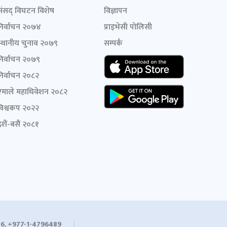
संसद् विघटन विशेष
विज्ञापन
निर्वाचन २०७४
प्राइभेसी पोलिसी
स्थानीय चुनाव २०७९
सम्पर्क
निर्वाचन २०७९
निर्वाचन २०८२
एमाले महाधिवेशन २०८२
विश्वकप २०२२
शैं-बसैं २०८१
6, +977-1-4796489