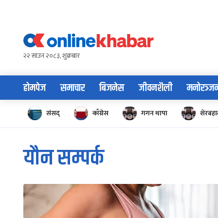
Skip
to
content
२२ साउन २०८३, शुक्रबार
होमपेज
समाचार
बिजनेस
जीवनशैली
मनोरञ्ज
संसद्
काँग्रेस
गगन थापा
शेरबहाद
यौन सम्पर्क