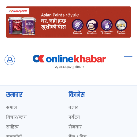
Skip
to
२५ साउन २०८३, सोमबार
content
समाचार
बिजनेस
समाज
बजार
विचार/ब्लग
पर्यटन
साहित्य
रोजगार
अन्तर्वार्ता
बैंक / वित्त