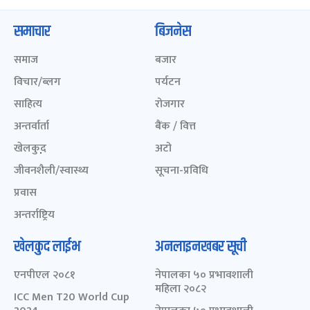
समाचार
बिजनेस
समाज
बजार
विचार/ब्लग
पर्यटन
साहित्य
रोजगार
अन्तर्वार्ता
बैंक / वित्त
खेलकुद़़
अटो
जीवनशैली/स्वास्थ्य
सूचना-प्रविधि
प्रवास
अन्तर्राष्ट्रिय
खेलकुद लाईभ
अनलाइनखबर सूची
एनपीएल २०८१
नेपालका ५० प्रभावशाली
महिला २०८२
ICC Men T20 World Cup