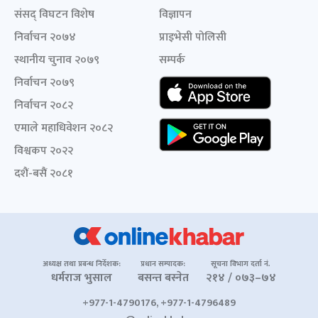
संसद् विघटन विशेष
विज्ञापन
निर्वाचन २०७४
प्राइभेसी पोलिसी
स्थानीय चुनाव २०७९
सम्पर्क
निर्वाचन २०७९
निर्वाचन २०८२
एमाले महाधिवेशन २०८२
विश्वकप २०२२
दशैं-बसैं २०८१
अध्यक्ष तथा प्रबन्ध निर्देशक:
प्रधान सम्पादक:
सूचना विभाग दर्ता नं.
धर्मराज भुसाल
बसन्त बस्नेत
२१४ / ०७३–७४
+977-1-4790176, +977-1-4796489