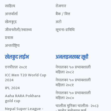
साहित्य
रोजगार
अन्तर्वार्ता
बैंक / वित्त
खेलकुद़़
अटो
जीवनशैली/स्वास्थ्य
सूचना-प्रविधि
प्रवास
अन्तर्राष्ट्रिय
खेलकुद लाईभ
अनलाइनखबर सूची
एनपीएल २०८१
नेपालका ५० प्रभावशाली
महिला २०८२
ICC Men T20 World Cup
2024
नेपालका ५० प्रभावशाली
महिला २०८१
IPL 2024
नेपालका ५० प्रभावशाली
Aaha RARA Pokhara
महिला २०८०
gold cup
चालीस मुनिका चालीस- २०८३
Nepal Super League -
- छनोट मनोनयन फर्म