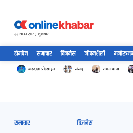
Skip
to
content
२२ साउन २०८३, शुक्रबार
होमपेज
समाचार
बिजनेस
जीवनशैली
मनोरञ्ज
करदाता प्रोत्साहन
संसद्
गगन थापा
समाचार
बिजनेस