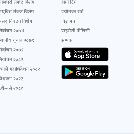
सहकारी संकट विशेष
हाम्रो टिम
लघुवित्त संकट विशेष
प्रयोगका सर्त
संसद् विघटन विशेष
विज्ञापन
निर्वाचन २०७४
प्राइभेसी पोलिसी
स्थानीय चुनाव २०७९
सम्पर्क
निर्वाचन २०७९
निर्वाचन २०८२
एमाले महाधिवेशन २०८२
विश्वकप २०२२
शैं-बसैं २०८१