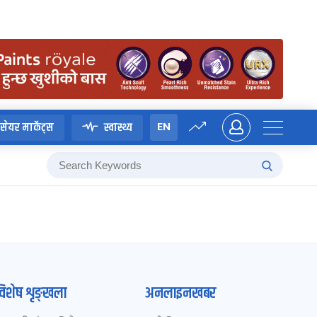
EN
सेयर मार्केट्स
स्वास्थ्य
विशेष शृङ्खला
अनलाइनखबर