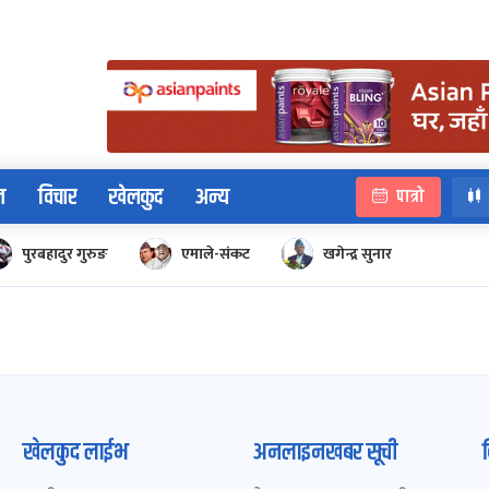
न
विचार
खेलकुद
अन्य
पात्रो
पुरबहादुर गुरुङ
एमाले-संकट
खगेन्द्र सुनार
खेलकुद लाईभ
अनलाइनखबर सूची