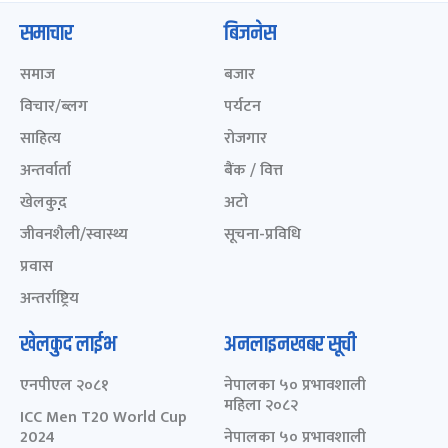
समाचार
बिजनेस
समाज
बजार
विचार/ब्लग
पर्यटन
साहित्य
रोजगार
अन्तर्वार्ता
बैंक / वित्त
खेलकुद़़
अटो
जीवनशैली/स्वास्थ्य
सूचना-प्रविधि
प्रवास
अन्तर्राष्ट्रिय
खेलकुद लाईभ
अनलाइनखबर सूची
एनपीएल २०८१
नेपालका ५० प्रभावशाली
महिला २०८२
ICC Men T20 World Cup
2024
नेपालका ५० प्रभावशाली