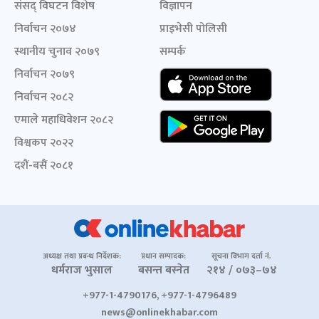
संसद् विघटन विशेष
विज्ञापन
निर्वाचन २०७४
प्राइभेसी पोलिसी
स्थानीय चुनाव २०७९
सम्पर्क
निर्वाचन २०७९
निर्वाचन २०८२
एमाले महाधिवेशन २०८२
विश्वकप २०२२
दशैं-बसैं २०८१
अध्यक्ष तथा प्रबन्ध निर्देशक:
प्रधान सम्पादक:
सूचना विभाग दर्ता नं.
धर्मराज भुसाल
बसन्त बस्नेत
२१४ / ०७३–७४
+977-1-4790176, +977-1-4796489
news@onlinekhabar.com