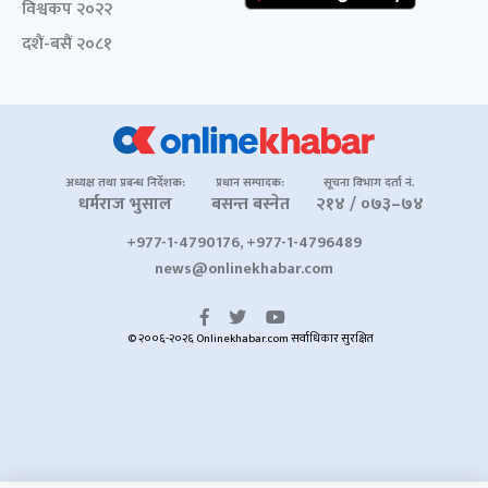
विश्वकप २०२२
दशैं-बसैं २०८१
अध्यक्ष तथा प्रबन्ध निर्देशक:
प्रधान सम्पादक:
सूचना विभाग दर्ता नं.
धर्मराज भुसाल
बसन्त बस्नेत
२१४ / ०७३–७४
+977-1-4790176, +977-1-4796489
news@onlinekhabar.com
© २००६-२०२६ Onlinekhabar.com सर्वाधिकार सुरक्षित