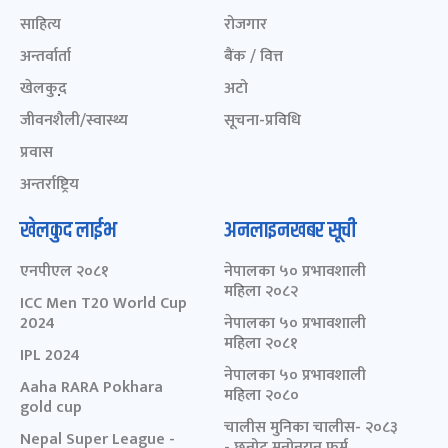
साहित्य
रोजगार
अन्तर्वार्ता
बैंक / वित्त
खेलकुद़़
अटो
जीवनशैली/स्वास्थ्य
सूचना-प्रविधि
प्रवास
अन्तर्राष्ट्रिय
खेलकुद लाईभ
अनलाइनखबर सूची
एनपीएल २०८१
नेपालका ५० प्रभावशाली
महिला २०८२
ICC Men T20 World Cup
2024
नेपालका ५० प्रभावशाली
महिला २०८१
IPL 2024
नेपालका ५० प्रभावशाली
Aaha RARA Pokhara
महिला २०८०
gold cup
चालीस मुनिका चालीस- २०८३
Nepal Super League -
- छनोट मनोनयन फर्म