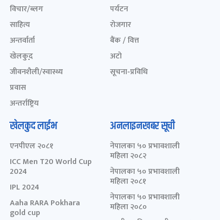
विचार/ब्लग
पर्यटन
साहित्य
रोजगार
अन्तर्वार्ता
बैंक / वित्त
खेलकुद़़
अटो
जीवनशैली/स्वास्थ्य
सूचना-प्रविधि
प्रवास
अन्तर्राष्ट्रिय
खेलकुद लाईभ
अनलाइनखबर सूची
एनपीएल २०८१
नेपालका ५० प्रभावशाली
महिला २०८२
ICC Men T20 World Cup
2024
नेपालका ५० प्रभावशाली
महिला २०८१
IPL 2024
नेपालका ५० प्रभावशाली
Aaha RARA Pokhara
महिला २०८०
gold cup