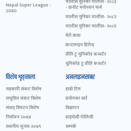
चालीस मुनिका चालीस- २०८३
Nepal Super League -
- छनोट मनोनयन फर्म
2080
चालीस मुनिका चालीस- २०८२
चालीस मुनिका चालीस- २०८१
मेरो कथा
फ्रन्टलाइन हिरोज्
प्रीति टु युनिकोड कन्भर्टर
युनिकोड टु प्रीति कन्भर्टर
विशेष शृङ्खला
अनलाइनखबर
सहकारी संकट विशेष
हाम्रो टिम
लघुवित्त संकट विशेष
प्रयोगका सर्त
संसद् विघटन विशेष
विज्ञापन
निर्वाचन २०७४
प्राइभेसी पोलिसी
स्थानीय चुनाव २०७९
सम्पर्क