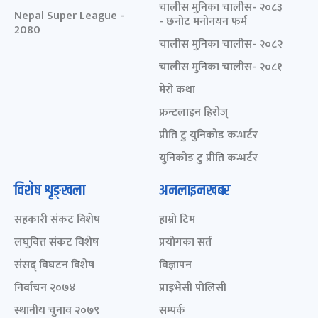
चालीस मुनिका चालीस- २०८३
Nepal Super League -
- छनोट मनोनयन फर्म
2080
चालीस मुनिका चालीस- २०८२
चालीस मुनिका चालीस- २०८१
मेरो कथा
फ्रन्टलाइन हिरोज्
प्रीति टु युनिकोड कन्भर्टर
युनिकोड टु प्रीति कन्भर्टर
विशेष शृङ्खला
अनलाइनखबर
सहकारी संकट विशेष
हाम्रो टिम
लघुवित्त संकट विशेष
प्रयोगका सर्त
संसद् विघटन विशेष
विज्ञापन
निर्वाचन २०७४
प्राइभेसी पोलिसी
स्थानीय चुनाव २०७९
सम्पर्क