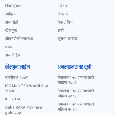
विचार/ब्लग
पर्यटन
साहित्य
रोजगार
अन्तर्वार्ता
बैंक / वित्त
खेलकुद़़
अटो
जीवनशैली/स्वास्थ्य
सूचना-प्रविधि
प्रवास
अन्तर्राष्ट्रिय
खेलकुद लाईभ
अनलाइनखबर सूची
एनपीएल २०८१
नेपालका ५० प्रभावशाली
महिला २०८२
ICC Men T20 World Cup
2024
नेपालका ५० प्रभावशाली
महिला २०८१
IPL 2024
नेपालका ५० प्रभावशाली
Aaha RARA Pokhara
महिला २०८०
gold cup