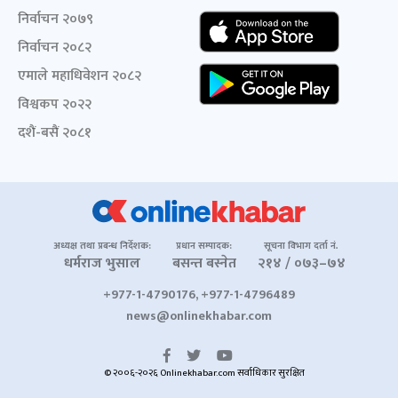
निर्वाचन २०७९
निर्वाचन २०८२
एमाले महाधिवेशन २०८२
विश्वकप २०२२
दशैं-बसैं २०८१
अध्यक्ष तथा प्रबन्ध निर्देशक:
प्रधान सम्पादक:
सूचना विभाग दर्ता नं.
धर्मराज भुसाल
बसन्त बस्नेत
२१४ / ०७३–७४
+977-1-4790176, +977-1-4796489
news@onlinekhabar.com
© २००६-२०२६ Onlinekhabar.com सर्वाधिकार सुरक्षित