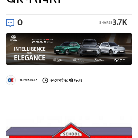
0
3.7K
SHARES
अनलाइनखबर
२०८२ भदौ २८ गते १७:२१