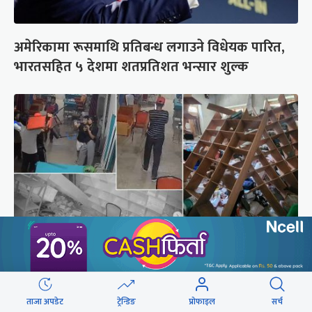
अमेरिकामा रूसमाथि प्रतिबन्ध लगाउने विधेयक पारित,
भारतसहित ५ देशमा शतप्रतिशत भन्सार शुल्क
दिउँसो डाक्टर, नर्स कुटिएको कालीकोटको पलाँता
अस्पतालमा राति फेरि आक्रमण
ताजा अपडेट
ट्रेन्डिङ
प्रोफाइल
सर्च