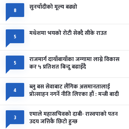
सुनचाँदीको मूल्य बढ्यो
८
मधेशमा भयको रोटी सेक्दै सीके राउत
५
राजमार्ग दायाँबायाँका जग्गामा लाग्ने विकास
५
कर ५ प्रतिशत बिन्दु बढाइँदै
ब्लु बस सेवाबाट लैंगिक असमानतालाई
४
प्रोत्साहन नगर्ने नीति लिएका हौं : मन्त्री बादी
एमाले महासचिवको दाबी- रास्वपाको पतन
३
उदय जत्तिकै छिटो हुन्छ