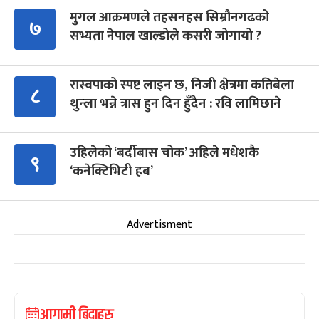
मुगल आक्रमणले तहसनहस सिम्रौनगढको
७
सभ्यता नेपाल खाल्डोले कसरी जोगायो ?
रास्वपाको स्पष्ट लाइन छ, निजी क्षेत्रमा कतिबेला
८
थुन्ला भन्ने त्रास हुन दिन हुँदैन : रवि लामिछाने
उहिलेको ‘बर्दीबास चोक’ अहिले मधेशकै
९
‘कनेक्टिभिटी हब’
Advertisment
आगामी बिदाहरु