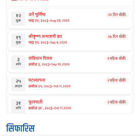
जनै पूर्णिमा
२० दिन बाँकी
१२
-
भाद्र १२, २०८३
Aug 28, 2026
शुक्र
श्रीकृष्ण जन्माष्टमी व्रत
२७ दिन बाँकी
१९
-
भाद्र १९, २०८३
Sep 4, 2026
शुक्र
संविधान दिवस
१ महिना बाँकी
३
-
असोज ३, २०८३
Sep 19, 2026
शनि
घटस्थापना
२ महिना बाँकी
२५
-
असोज २५, २०८३
Oct 11, 2026
आइत
फूलपाती
२ महिना बाँकी
३१
-
असोज ३१ , २०८३
Oct 17, 2026
शनि
कार्तिक सङ्क्रान्ति
२ महिना बाँकी
१
सिफारिस
-
कार्तिक १, २०८३
Oct 18, 2026
आइत