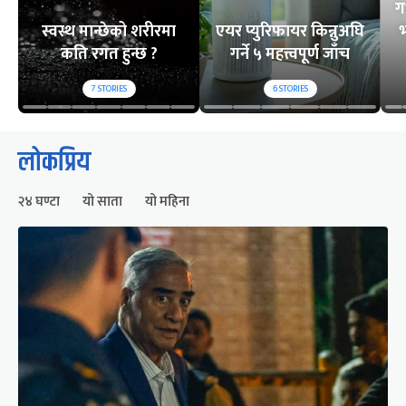
ग
स्वस्थ मान्छेको शरीरमा
एयर प्युरिफायर किन्नुअघि
भ
कति रगत हुन्छ ?
गर्ने ५ महत्त्वपूर्ण जाँच
7
STORIES
6
STORIES
लोकप्रिय
२४ घण्टा
यो साता
यो महिना