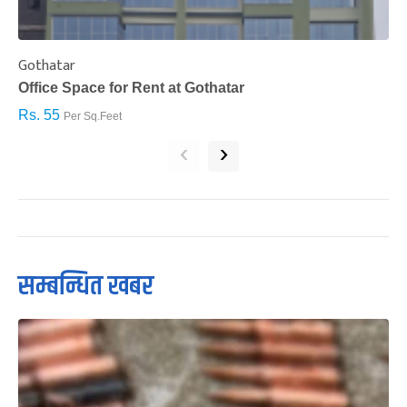
Gothatar
S
Office Space for Rent at Gothatar
H
Rs. 55
R
Per Sq.Feet
‹
›
सम्बन्धित खबर