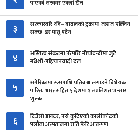
पाएको सरकार एक्लो छैन
सरकारबारे रवि– बादलको टुक्रामा जहाज हल्लिन
३
सक्छ, डर मान्नु पर्दैन
अस्तित्व संकटमा परेपछि मोर्चाबन्दीमा जुटे
४
मधेशी-पहिचानवादी दल
अमेरिकामा रूसमाथि प्रतिबन्ध लगाउने विधेयक
५
पारित, भारतसहित ५ देशमा शतप्रतिशत भन्सार
शुल्क
दिउँसो डाक्टर, नर्स कुटिएको कालीकोटको
६
पलाँता अस्पतालमा राति फेरि आक्रमण