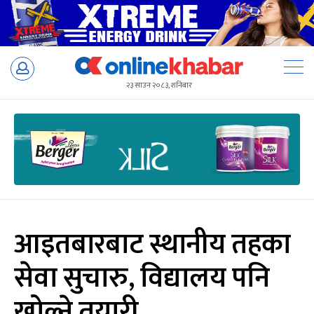
Skip
to
२३ साउन २०८३, शनिबार
content
आइतबारबाट स्थानीय तहका
सेवा सुचारु, विद्यालय पनि
खोल्ने तयारी