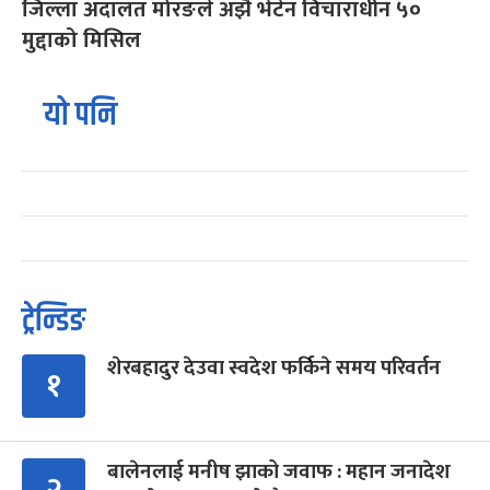
जिल्ला अदालत मोरङले अझै भेटेन विचाराधीन ५०
मुद्दाको मिसिल
यो पनि
ट्रेन्डिङ
शेरबहादुर देउवा स्वदेश फर्किने समय परिवर्तन
१
बालेनलाई मनीष झाको जवाफ : महान जनादेश
२