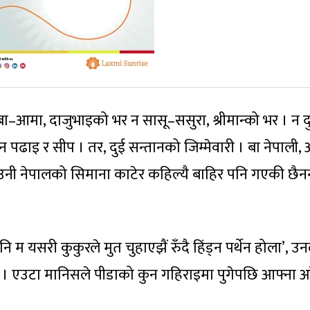
बा–आमा, दाजुभाइको भर न सासू–ससुरा, श्रीमान्को भर । न द
 पढाइ र सीप । तर, दुई सन्तानको जिम्मेवारी । बा नेपाली,
 उनी नेपालको सिमाना काटेर कहिल्यै बाहिर पनि गएकी छैनन
 म यसरी कुकुरले मुत चुहाएझैं रुँदै हिंड्न पर्थेन होला’, उन
्छु । एउटा मानिसले पीडाको कुन गहिराइमा पुगेपछि आफ्ना आ