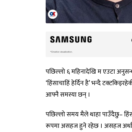
पछिल्लो ६ महिनादेखि म एउटा अनुसन्धान
‘हिंसाचाहिं हेर्दिन है’ भन्दै टक्टकिइर
आफ्नै समस्या छन् ।
पछिल्लो समय मैले थाहा पाउँदैछु– हिंस
रूपमा असहज हुने रहेछ । असहज अर्थात् रि