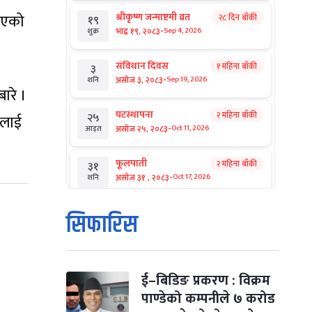
 भएको
श्रीकृष्ण जन्माष्टमी व्रत
२८ दिन बाँकी
१९
-
भाद्र १९, २०८३
Sep 4, 2026
शुक्र
संविधान दिवस
१ महिना बाँकी
३
-
असोज ३, २०८३
Sep 19, 2026
शनि
ारे ।
घटस्थापना
२ महिना बाँकी
२५
मलाई
-
असोज २५, २०८३
Oct 11, 2026
आइत
फूलपाती
२ महिना बाँकी
३१
-
असोज ३१ , २०८३
Oct 17, 2026
शनि
कार्तिक सङ्क्रान्ति
२ महिना बाँकी
१
सिफारिस
-
कार्तिक १, २०८३
Oct 18, 2026
आइत
महानवमी
२ महिना बाँकी
३
-
कार्तिक ३, २०८३
Oct 20, 2026
मंगल
ई–बिडिङ प्रकरण : विक्रम
पाण्डेको कम्पनीले ७ करोड
विजयादशमी
२ महिना बाँकी