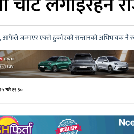
ा चोट लगाइरहने र
े, आफैंले जन्माएर एक्लै हुर्काएको सन्तानको अभिभावक नै स्
१५ गते १९:३०