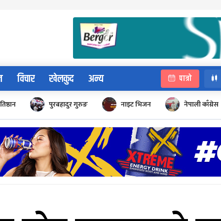
न
विचार
खेलकुद
अन्य
पात्रो
रतिष्ठान
पुरबहादुर गुरुङ
नाइट भिजन
नेपाली काँग्रेस