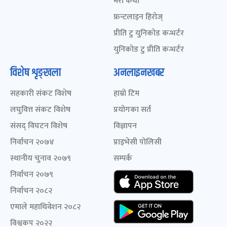
मेरो कथा
फ्रन्टलाइन हिरोज्
प्रीति टु युनिकोड कन्भर्टर
युनिकोड टु प्रीति कन्भर्टर
विशेष शृङ्खला
अनलाइनखबर
सहकारी संकट विशेष
हाम्रो टिम
लघुवित्त संकट विशेष
प्रयोगका सर्त
संसद् विघटन विशेष
विज्ञापन
निर्वाचन २०७४
प्राइभेसी पोलिसी
स्थानीय चुनाव २०७९
सम्पर्क
निर्वाचन २०७९
निर्वाचन २०८२
एमाले महाधिवेशन २०८२
विश्वकप २०२२