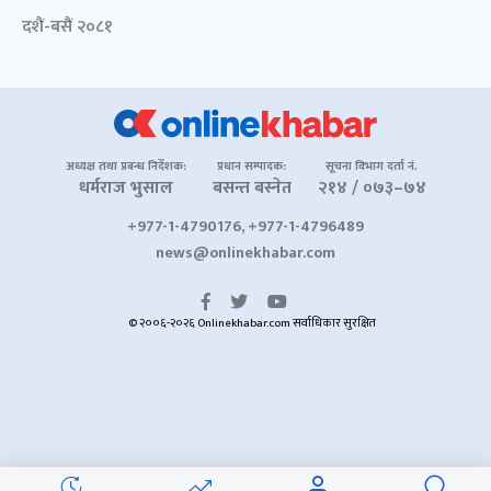
दशैं-बसैं २०८१
अध्यक्ष तथा प्रबन्ध निर्देशक:
प्रधान सम्पादक:
सूचना विभाग दर्ता नं.
धर्मराज भुसाल
बसन्त बस्नेत
२१४ / ०७३–७४
+977-1-4790176, +977-1-4796489
news@onlinekhabar.com
© २००६-२०२६ Onlinekhabar.com सर्वाधिकार सुरक्षित