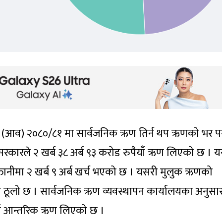
्ष (आव) २०८०/८१ मा सार्वजनिक ऋण तिर्न थप ऋणको भर पर्
सरकारले २ खर्ब ३८ अर्ब ९३ करोड रुपैयाँ ऋण लिएको छ । य
ानीमा २ खर्ब ९ अर्ब खर्च भएको छ । यसरी मुलुक ऋणको
ा ठूलो छ । सार्वजनिक ऋण व्यवस्थापन कार्यालयका अनुसा
ैयाँ आन्तरिक ऋण लिएको छ ।