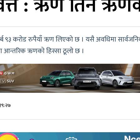
ित्त : ऋण तिर्न ऋण
अर्ब ९३ करोड रुपैयाँ ऋण लिएको छ । यसै अवधिमा सार्वजनिक
मा आन्तरिक ऋणको हिस्सा ठूलो छ ।
 १९:२७