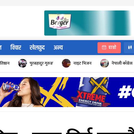
न
विचार
खेलकुद
अन्य
पात्रो
रतिष्ठान
पुरबहादुर गुरुङ
नाइट भिजन
नेपाली काँग्रेस