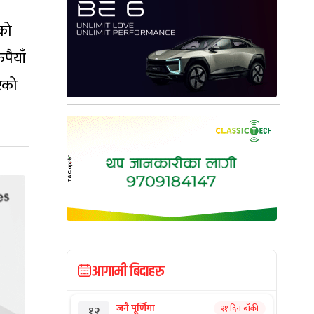
को
पैयाँ
रेको
आगामी बिदाहरु
जनै पूर्णिमा
२१ दिन बाँकी
१२