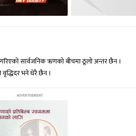
ी गरिएको सार्वजनिक ऋणको बीचमा ठूलो अन्तर छैन ।
द्धिदर भने धेरै छैन ।