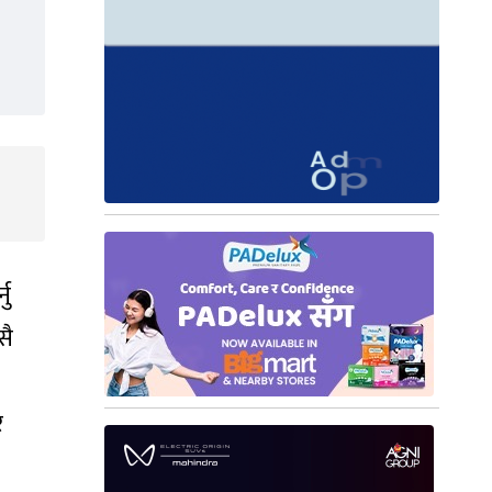
नु
सै
र