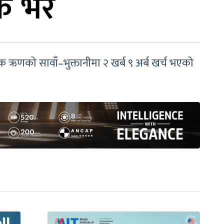
कै भर
 ऋणको सावाँ–भुक्तानीमा २ खर्ब ९ अर्ब खर्च भएको