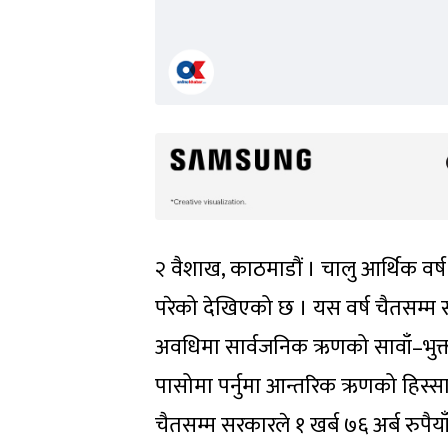
२ वैशाख, काठमाडौं । चालु आर्थिक वर
परेको देखिएको छ । यस वर्ष चैतसम्म 
अवधिमा सार्वजनिक ऋणको सावाँ–भुक्त
पासोमा पर्नुमा आन्तरिक ऋणको हिस्स
चैतसम्म सरकारले १ खर्ब ७६ अर्ब रुप