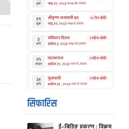
-
भाद्र १२, २०८३
Aug 28, 2026
शुक्र
श्रीकृष्ण जन्माष्टमी व्रत
२८ दिन बाँकी
१९
-
भाद्र १९, २०८३
Sep 4, 2026
शुक्र
संविधान दिवस
१ महिना बाँकी
३
-
असोज ३, २०८३
Sep 19, 2026
शनि
घटस्थापना
२ महिना बाँकी
२५
-
असोज २५, २०८३
Oct 11, 2026
आइत
फूलपाती
२ महिना बाँकी
३१
-
असोज ३१ , २०८३
Oct 17, 2026
शनि
कार्तिक सङ्क्रान्ति
२ महिना बाँकी
१
सिफारिस
-
कार्तिक १, २०८३
Oct 18, 2026
आइत
महानवमी
२ महिना बाँकी
३
-
कार्तिक ३, २०८३
Oct 20, 2026
मंगल
ई–बिडिङ प्रकरण : विक्रम