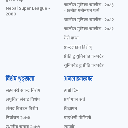
चालीस मुनिका चालीस- २०८३
Nepal Super League -
- छनोट मनोनयन फर्म
2080
चालीस मुनिका चालीस- २०८२
चालीस मुनिका चालीस- २०८१
मेरो कथा
फ्रन्टलाइन हिरोज्
प्रीति टु युनिकोड कन्भर्टर
युनिकोड टु प्रीति कन्भर्टर
विशेष शृङ्खला
अनलाइनखबर
सहकारी संकट विशेष
हाम्रो टिम
लघुवित्त संकट विशेष
प्रयोगका सर्त
संसद् विघटन विशेष
विज्ञापन
निर्वाचन २०७४
प्राइभेसी पोलिसी
स्थानीय चुनाव २०७९
सम्पर्क