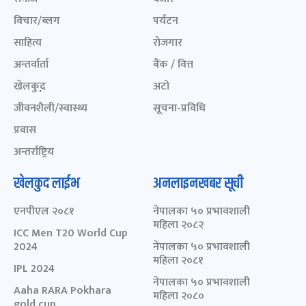
विचार/ब्लग
पर्यटन
साहित्य
रोजगार
अन्तर्वार्ता
बैंक / वित्त
खेलकुद़़
अटो
जीवनशैली/स्वास्थ्य
सूचना-प्रविधि
प्रवास
अन्तर्राष्ट्रिय
खेलकुद लाईभ
अनलाइनखबर सूची
एनपीएल २०८१
नेपालका ५० प्रभावशाली
महिला २०८२
ICC Men T20 World Cup
2024
नेपालका ५० प्रभावशाली
महिला २०८१
IPL 2024
नेपालका ५० प्रभावशाली
Aaha RARA Pokhara
महिला २०८०
gold cup