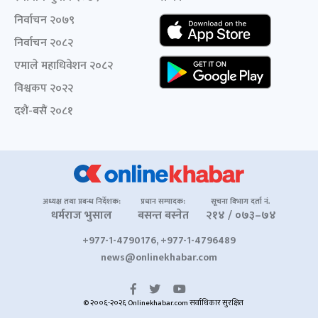
निर्वाचन २०७९
निर्वाचन २०८२
एमाले महाधिवेशन २०८२
विश्वकप २०२२
दशैं-बसैं २०८१
अध्यक्ष तथा प्रबन्ध निर्देशक:
प्रधान सम्पादक:
सूचना विभाग दर्ता नं.
धर्मराज भुसाल
बसन्त बस्नेत
२१४ / ०७३–७४
+977-1-4790176, +977-1-4796489
news@onlinekhabar.com
© २००६-२०२६ Onlinekhabar.com सर्वाधिकार सुरक्षित