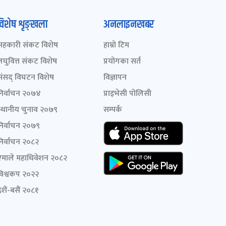
विशेष शृङ्खला
अनलाइनखबर
सहकारी संकट विशेष
हाम्रो टिम
लघुवित्त संकट विशेष
प्रयोगका सर्त
संसद् विघटन विशेष
विज्ञापन
निर्वाचन २०७४
प्राइभेसी पोलिसी
स्थानीय चुनाव २०७९
सम्पर्क
निर्वाचन २०७९
निर्वाचन २०८२
एमाले महाधिवेशन २०८२
विश्वकप २०२२
शैं-बसैं २०८१