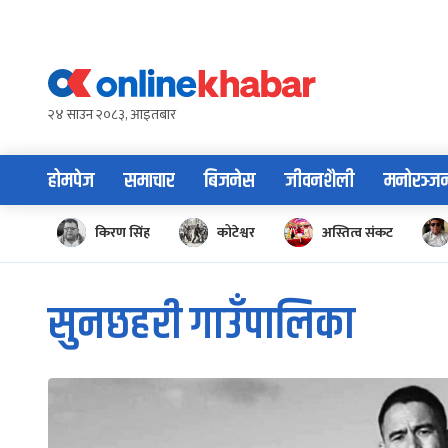
Skip
to
content
२४ साउन २०८३, आइतबार
होमपेज
समाचार
बिजनेस
जीवनशैली
मनोरञ्ज
किरण सिंह
कोटेश्वर
अस्तित्व संकट
सुनछहरी गाउँपालिका