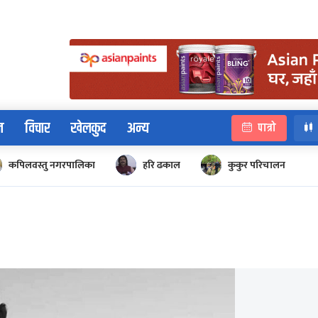
न
विचार
खेलकुद
अन्य
पात्रो
कपिलवस्तु नगरपालिका
हरि ढकाल
कुकुर परिचालन