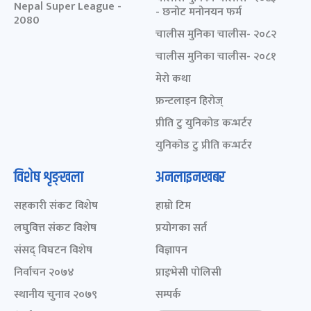
Nepal Super League -
- छनोट मनोनयन फर्म
2080
चालीस मुनिका चालीस- २०८२
चालीस मुनिका चालीस- २०८१
मेरो कथा
फ्रन्टलाइन हिरोज्
प्रीति टु युनिकोड कन्भर्टर
युनिकोड टु प्रीति कन्भर्टर
विशेष शृङ्खला
अनलाइनखबर
सहकारी संकट विशेष
हाम्रो टिम
लघुवित्त संकट विशेष
प्रयोगका सर्त
संसद् विघटन विशेष
विज्ञापन
निर्वाचन २०७४
प्राइभेसी पोलिसी
स्थानीय चुनाव २०७९
सम्पर्क