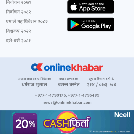
निर्वाचन २०७९
निर्वाचन २०८२
एमाले महाधिवेशन २०८२
विश्वकप २०२२
दशैं-बसैं २०८१
अध्यक्ष तथा प्रबन्ध निर्देशक:
प्रधान सम्पादक:
सूचना विभाग दर्ता नं.
धर्मराज भुसाल
बसन्त बस्नेत
२१४ / ०७३–७४
+977-1-4790176, +977-1-4796489
news@onlinekhabar.com
© २००६-२०२६ Onlinekhabar.com सर्वाधिकार सुरक्षित