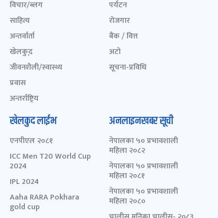
विचार/ब्लग
पर्यटन
साहित्य
रोजगार
अन्तर्वार्ता
बैंक / वित्त
खेलकुद़़
अटो
जीवनशैली/स्वास्थ्य
सूचना-प्रविधि
प्रवास
अन्तर्राष्ट्रिय
खेलकुद लाईभ
अनलाइनखबर सूची
एनपीएल २०८१
नेपालका ५० प्रभावशाली
महिला २०८२
ICC Men T20 World Cup
2024
नेपालका ५० प्रभावशाली
महिला २०८१
IPL 2024
नेपालका ५० प्रभावशाली
Aaha RARA Pokhara
महिला २०८०
gold cup
चालीस मुनिका चालीस- २०८३