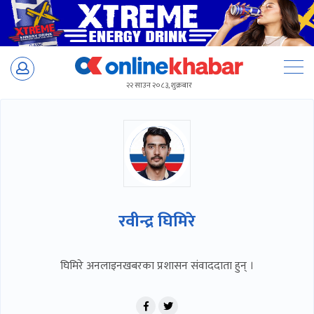
Skip
to
२२ साउन २०८३, शुक्रबार
content
रवीन्द्र घिमिरे
घिमिरे अनलाइनखबरका प्रशासन संवाददाता हुन् ।