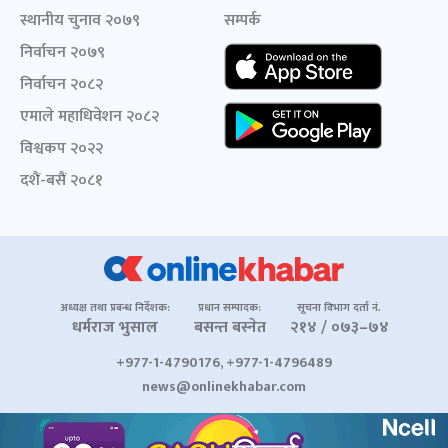
स्थानीय चुनाव २०७९
सम्पर्क
निर्वाचन २०७९
निर्वाचन २०८२
एमाले महाधिवेशन २०८२
विश्वकप २०२२
दशैं-बसैं २०८१
अध्यक्ष तथा प्रबन्ध निर्देशक:
प्रधान सम्पादक:
सूचना विभाग दर्ता नं.
धर्मराज भुसाल
बसन्त बस्नेत
२१४ / ०७३–७४
+977-1-4790176, +977-1-4796489
news@onlinekhabar.com