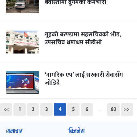
बेवास्तामा दुर्गमका कर्मचारी
गृहको बरण्डामा सहसचिवको भीड,
उपसचिव धमाधम सीडीओ
‘नागरिक एप’ लाई सरकारी सेवासँग
जोडिँदै
<<
1
2
3
4
5
6
82
>>
…
समाचार
बिजनेस