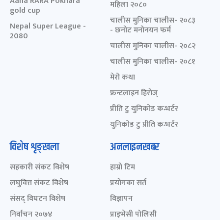
Aaha RARA Pokhara
महिला २०८०
gold cup
चालीस मुनिका चालीस- २०८३
Nepal Super League -
- छनोट मनोनयन फर्म
2080
चालीस मुनिका चालीस- २०८२
चालीस मुनिका चालीस- २०८१
मेरो कथा
फ्रन्टलाइन हिरोज्
प्रीति टु युनिकोड कन्भर्टर
युनिकोड टु प्रीति कन्भर्टर
विशेष शृङ्खला
अनलाइनखबर
सहकारी संकट विशेष
हाम्रो टिम
लघुवित्त संकट विशेष
प्रयोगका सर्त
संसद् विघटन विशेष
विज्ञापन
निर्वाचन २०७४
प्राइभेसी पोलिसी