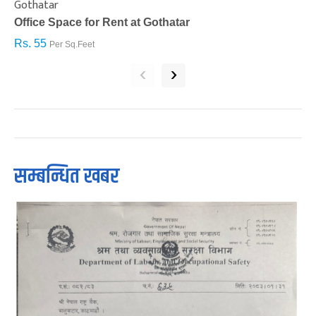
Gothatar
S
Office Space for Rent at Gothatar
H
Rs. 55
R
Per Sq.Feet
‹
›
सम्बन्धित खबर