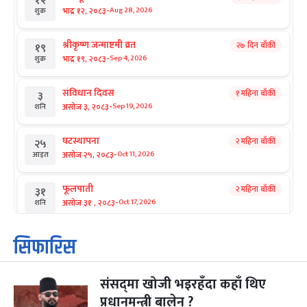
१२
-
भाद्र १२, २०८३
Aug 28, 2026
शुक्र
श्रीकृष्ण जन्माष्टमी व्रत
२७ दिन बाँकी
१९
-
भाद्र १९, २०८३
Sep 4, 2026
शुक्र
संविधान दिवस
१ महिना बाँकी
३
-
असोज ३, २०८३
Sep 19, 2026
शनि
घटस्थापना
२ महिना बाँकी
२५
-
असोज २५, २०८३
Oct 11, 2026
आइत
फूलपाती
२ महिना बाँकी
३१
-
असोज ३१ , २०८३
Oct 17, 2026
शनि
कार्तिक सङ्क्रान्ति
२ महिना बाँकी
१
सिफारिस
-
कार्तिक १, २०८३
Oct 18, 2026
आइत
संसद्‌मा खोजी भइरहँदा कहाँ थिए
महानवमी
२ महिना बाँकी
३
-
प्रधानमन्त्री बालेन ?
कार्तिक ३, २०८३
Oct 20, 2026
मंगल