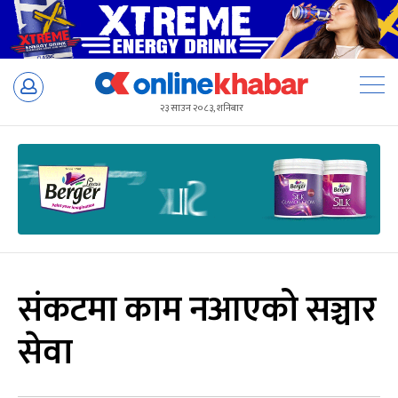
Skip
to
२३ साउन २०८३, शनिबार
content
संकटमा काम नआएको सञ्चार
सेवा