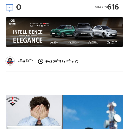
0
616
SHARES
रवीन्द्र घिमिरे
२०८१ असोज १४ गते ७:४३