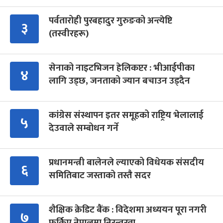
पर्वतारोही पुरबहादुर गुरुङको अन्त्येष्टि
३
(तस्वीरहरू)
सेनाको नाइटभिजन हेलिकप्टर : भीआईपीका
४
लागि उड्छ, जनताको ज्यान बचाउन उड्दैन
कांग्रेस संस्थापन इतर समूहको राष्ट्रिय भेलालाई
५
देउवाले सम्बोधन गर्ने
प्रधानमन्त्री बालेनले ल्याएको विधेयक संसदीय
६
समितिबाट जस्ताको तस्तै सदर
शैक्षिक क्रेडिट बैंक : विदेशमा अध्ययन पूरा नगरी
७
फर्किए नेपालमा निरन्तरता