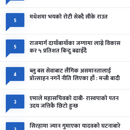
मधेशमा भयको रोटी सेक्दै सीके राउत
५
राजमार्ग दायाँबायाँका जग्गामा लाग्ने विकास
५
कर ५ प्रतिशत बिन्दु बढाइँदै
ब्लु बस सेवाबाट लैंगिक असमानतालाई
४
प्रोत्साहन नगर्ने नीति लिएका हौं : मन्त्री बादी
एमाले महासचिवको दाबी- रास्वपाको पतन
३
उदय जत्तिकै छिटो हुन्छ
सिरहामा ज्यान गुमाएका यादवको घटनाबारे
३