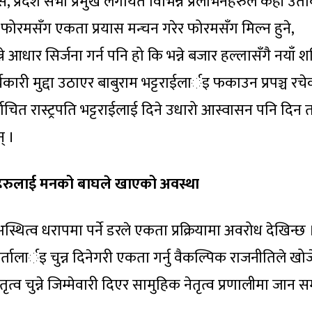
ुस, प्रदेश सभा प्रमुख लगायत विभिन्न प्रलोभनहरुले केही उत
ोरमसँग एकता प्रयास मन्चन गरेर फोरमसँग मिल्न हुने,
ने आधार सिर्जना गर्न पनि हो कि भन्ने बजार हल्लासँगै नयाँ शक
्यकारी मुद्दा उठाएर बाबुराम भट्टराईलार्इ फकाउन प्रपञ्च रच
्वाचित रास्ट्रपति भट्टराईलाई दिने उधारो आस्वासन पनि दिन 
् ।
हनेहरुलाई मनको बाघले खाएको अवस्था
थित्व धरापमा पर्ने डरले एकता प्रक्रियामा अवरोध देखिन्छ । प
्यकर्तालार्इ चुन्न दिनेगरी एकता गर्नु वैकल्पिक राजनीतिले खो
त्व चुन्ने जिम्मेवारी दिएर सामुहिक नेतृत्व प्रणालीमा जान स