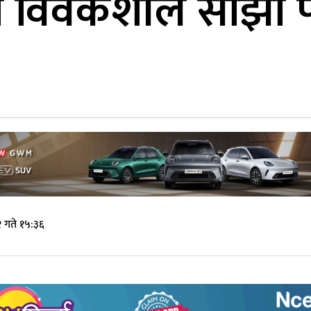
े विवेकशील साझा पा
 गते १५:३६