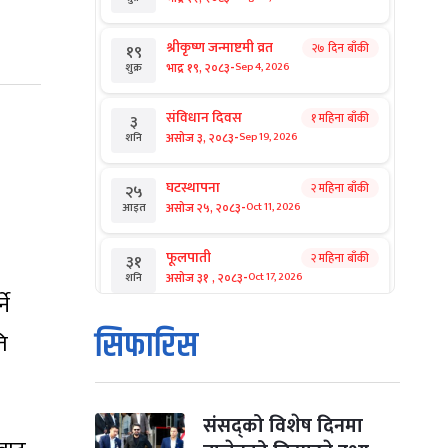
श्रीकृष्ण जन्माष्टमी व्रत
२७ दिन बाँकी
१९
-
भाद्र १९, २०८३
Sep 4, 2026
शुक्र
संविधान दिवस
१ महिना बाँकी
३
-
असोज ३, २०८३
Sep 19, 2026
शनि
घटस्थापना
२ महिना बाँकी
२५
-
असोज २५, २०८३
Oct 11, 2026
आइत
फूलपाती
२ महिना बाँकी
३१
-
असोज ३१ , २०८३
Oct 17, 2026
शनि
ने
कार्तिक सङ्क्रान्ति
२ महिना बाँकी
१
सिफारिस
ति
-
कार्तिक १, २०८३
Oct 18, 2026
आइत
महानवमी
२ महिना बाँकी
३
-
कार्तिक ३, २०८३
Oct 20, 2026
मंगल
संसद्को विशेष दिनमा