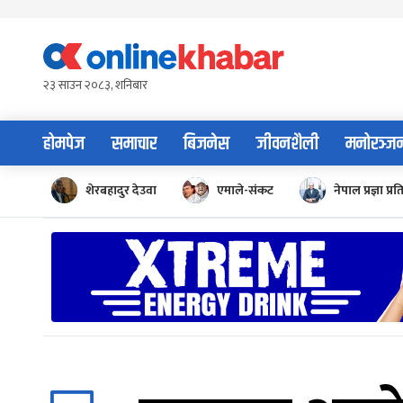
Skip
to
content
२३ साउन २०८३, शनिबार
होमपेज
समाचार
बिजनेस
जीवनशैली
मनोरञ्ज
शेरबहादुर देउवा
एमाले-संकट
नेपाल प्रज्ञा प्रत