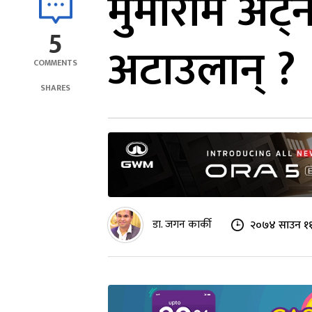
मुमाराम अट्न
5
अटाउलान् ?
COMMENTS
SHARES
डा. जगन कार्की
२०७४ साउन ११