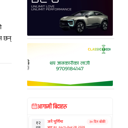
ि
न छन्
आगामी बिदाहरु
जनै पूर्णिमा
२० दिन बाँकी
१२
-
भाद्र १२, २०८३
Aug 28, 2026
शुक्र