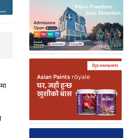
िमा
ो