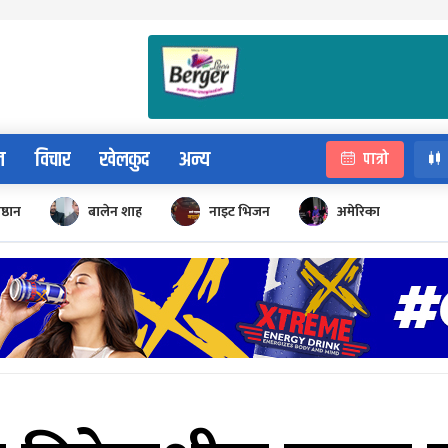
न
विचार
खेलकुद
अन्य
पात्रो
िष्ठान
बालेन शाह
नाइट भिजन
अमेरिका