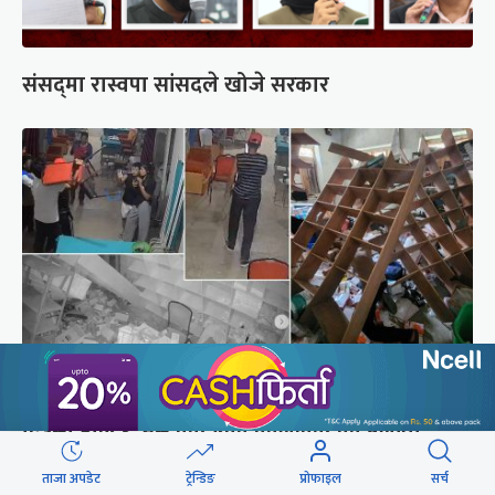
संसद्‍मा रास्वपा सांसदले खोजे सरकार
दिउँसो डाक्टर, नर्स कुटिएको कालीकोटको पलाँता
अस्पतालमा राति फेरि आक्रमण
ताजा अपडेट
ट्रेन्डिङ
प्रोफाइल
सर्च