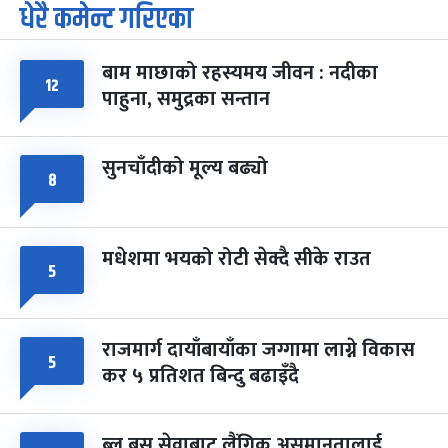
धेरै कमेन्ट गरिएका
पूर्णिमा व्रत
७ महिना बाँकी
७
-
चैत्र ७, २०८३
Mar 21, 2027
आइत
बाम माछाको रहस्यमय जीवन : नदीका
फागुपूर्णिमा
७ महिना बाँकी
८
१२
पाहुना, समुद्रका सन्तान
-
चैत्र ८, २०८३
Mar 22, 2027
सोम
सुनचाँदीको मूल्य बढ्यो
८
मधेशमा भयको रोटी सेक्दै सीके राउत
५
राजमार्ग दायाँबायाँका जग्गामा लाग्ने विकास
५
कर ५ प्रतिशत बिन्दु बढाइँदै
ब्लु बस सेवाबाट लैंगिक असमानतालाई