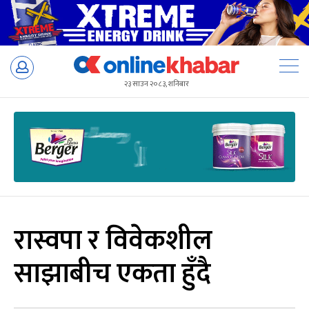
Skip
to
२३ साउन २०८३, शनिबार
content
रास्वपा र विवेकशील
साझाबीच एकता हुँदै