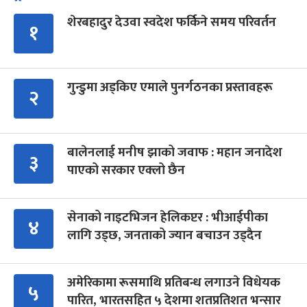
शेरबहादुर देउवा स्वदेश फर्किने समय परिवर्तन
१
गुन्डुमा अड्किए एमाले पुनर्गठनका प्रस्तावहरू
२
बालेनलाई मनीष झाको जवाफ : महान जनादेश
३
पाएको सरकार एक्लो छैन
सेनाको नाइटभिजन हेलिकप्टर : भीआईपीका
४
लागि उड्छ, जनताको ज्यान बचाउन उड्दैन
अमेरिकामा रूसमाथि प्रतिबन्ध लगाउने विधेयक
५
पारित, भारतसहित ५ देशमा शतप्रतिशत भन्सार