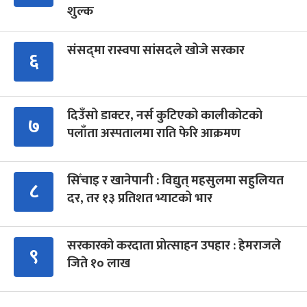
शुल्क
संसद्‍मा रास्वपा सांसदले खोजे सरकार
६
दिउँसो डाक्टर, नर्स कुटिएको कालीकोटको
७
पलाँता अस्पतालमा राति फेरि आक्रमण
सिँचाइ र खानेपानी : विद्युत् महसुलमा सहुलियत
८
दर, तर १३ प्रतिशत भ्याटको भार
सरकारको करदाता प्रोत्साहन उपहार : हेमराजले
९
जिते १० लाख