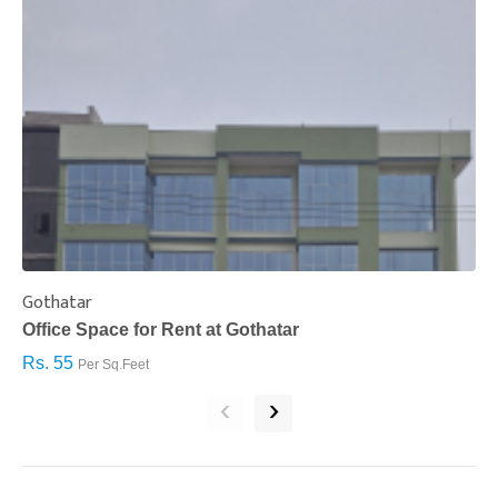
Gothatar
S
Office Space for Rent at Gothatar
H
Rs. 55
R
Per Sq.Feet
‹
›