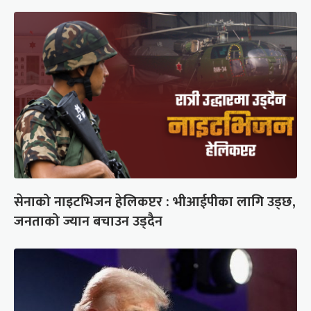
सेनाको नाइटभिजन हेलिकप्टर : भीआईपीका लागि उड्छ,
जनताको ज्यान बचाउन उड्दैन