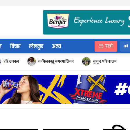
न
विचार
खेलकुद
अन्य
पात्रो
हरि ढकाल
कपिलवस्तु नगरपालिका
कुकुर परिचालन