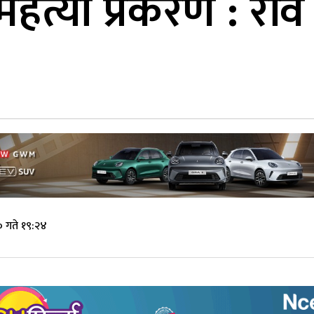
्महत्या प्रकरण : र
 गते १९:२४