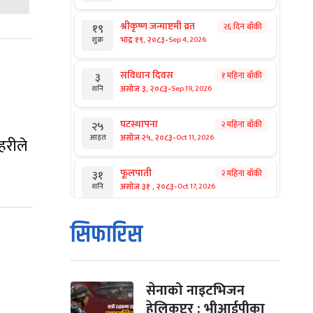
श्रीकृष्ण जन्माष्टमी व्रत
२६ दिन बाँकी
१९
-
भाद्र १९, २०८३
Sep 4, 2026
शुक्र
संविधान दिवस
१ महिना बाँकी
३
-
असोज ३, २०८३
Sep 19, 2026
शनि
घटस्थापना
२ महिना बाँकी
२५
-
असोज २५, २०८३
Oct 11, 2026
आइत
हरीले
फूलपाती
२ महिना बाँकी
३१
-
असोज ३१ , २०८३
Oct 17, 2026
शनि
कार्तिक सङ्क्रान्ति
२ महिना बाँकी
१
सिफारिस
-
कार्तिक १, २०८३
Oct 18, 2026
आइत
महानवमी
२ महिना बाँकी
३
-
कार्तिक ३, २०८३
Oct 20, 2026
मंगल
सेनाको नाइटभिजन
हेलिकप्टर : भीआईपीका