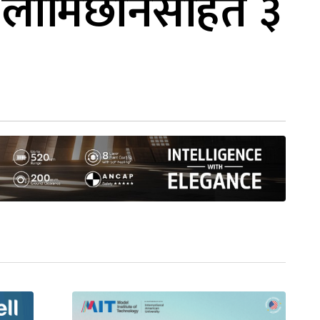
वि लामिछानेसहित ३