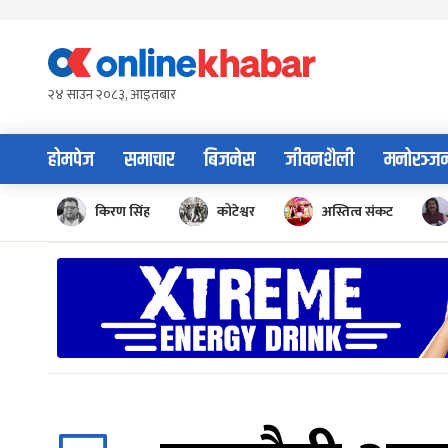
Skip
to
content
२४ साउन २०८३, आइतबार
होमपेज
समाचार
बिजनेस
जीवनशैली
मनोरञ्ज
किरण सिंह
कोटेश्वर
अस्तित्व संकट