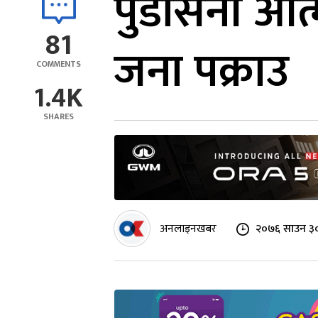
पुडासैनी आत
81
जना पक्राउ
COMMENTS
1.4K
SHARES
अनलाइनखबर
२०७६ साउन ३०