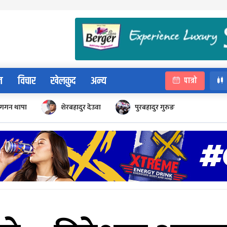
न
विचार
खेलकुद
अन्य
पात्रो
गगन थापा
शेरबहादुर देउवा
पुरबहादुर गुरुङ