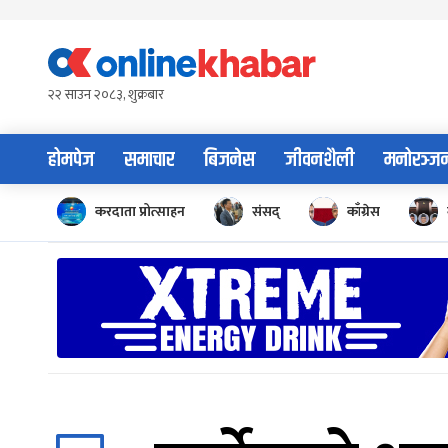
Skip
to
content
२२ साउन २०८३, शुक्रबार
होमपेज
समाचार
बिजनेस
जीवनशैली
मनोरञ्ज
करदाता प्रोत्साहन
संसद्
काँग्रेस