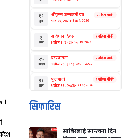
श्रीकृष्ण जन्माष्टमी व्रत
२८ दिन बाँकी
१९
-
भाद्र १९, २०८३
Sep 4, 2026
शुक्र
संविधान दिवस
१ महिना बाँकी
३
-
असोज ३, २०८३
Sep 19, 2026
शनि
घटस्थापना
२ महिना बाँकी
२५
-
असोज २५, २०८३
Oct 11, 2026
आइत
फूलपाती
२ महिना बाँकी
३१
-
असोज ३१ , २०८३
Oct 17, 2026
शनि
छ ।
कार्तिक सङ्क्रान्ति
२ महिना बाँकी
१
सिफारिस
-
कार्तिक १, २०८३
Oct 18, 2026
आइत
ी
महानवमी
२ महिना बाँकी
३
-
कार्तिक ३, २०८३
Oct 20, 2026
मंगल
साबिरलाई सान्त्वना दिन
्वदेश