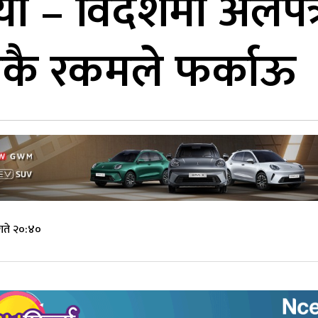
भन्यो – विदेशमा अलप
कै रकमले फर्काऊ
गते २०:४०