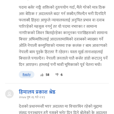
पदमा बसेर नाङ्गै शक्तिको दुरुपयोग गर्दा, मैंले गरेको मात्र ठिक
अरु बेठिक र अदालतले बदर गर्न सक्दैन/मिल्दैन भनी दिनदिनै
फलाक्दै हिंड्दा आफुले न्यायालयलाई अनुचित प्रभाव वा दवाब
पारिरहेको महसुस नगर्नु तर यो पदमा नभएका र सामान्य
नागरिकको जिवन बिताईरहेका कानूनका पारखिहरुको सामान्य
बिचार अभिव्यक्तिलाई आदालतमाथिको दवाबको ब्याख्या गर्ने
ओलि नेपाली कम्युनिष्टको नाममा एक कलंक र बाम आवरणको
नेपाली बाम पुड्के हिटलर नैं रहेछन। यस्ता मूर्ख तानाशाहलाई
बिचारले पगाल्दैन। नेपाली जनताले पातै कसेर डांडो कटाउनु पर्ने
दिन आएछन। हाम्लाई पनी भावी भूमिकाको पूर्व चेतना भयो।
Reply
58
6
हिमालय प्रकाश श्रेष्ठ
२०७७ पुष २६ गते २:४३
देशको प्रधानमन्त्री भएर अदालत मा विचारधिन रहेको मुद्दामा
संसद पुनःस्थापन हुनै नसक्ने भनेर दिन दिने बोलेको के अदालत