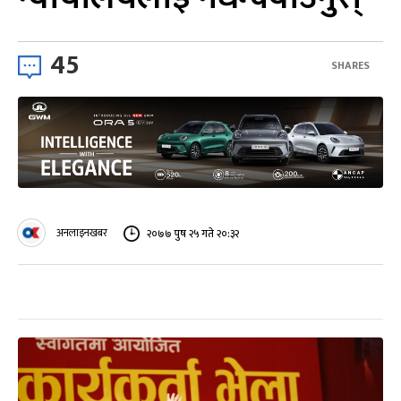
45
SHARES
अनलाइनखबर
२०७७ पुष २५ गते २०:३२