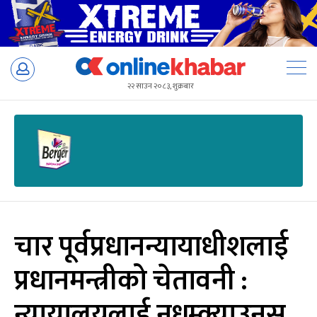
Skip
to
२२ साउन २०८३, शुक्रबार
content
चार पूर्वप्रधानन्यायाधीशलाई
प्रधानमन्त्रीको चेतावनी :
न्यायालयलाई नधम्क्याउनुस्