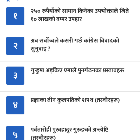
२५० रुपैयाँको सामान किनेका उपभोक्ताले जिते
१
१० लाखको बम्पर उपहार
अब सर्वोच्चले कसरी गर्छ कांग्रेस विवादको
२
सुनुवाइ ?
गुन्डुमा अड्किए एमाले पुनर्गठनका प्रस्तावहरू
३
प्रज्ञाका तीन कुलपतिको शपथ (तस्वीरहरू)
४
पर्वतारोही पुरबहादुर गुरुङको अन्त्येष्टि
५
(तस्वीरहरू)