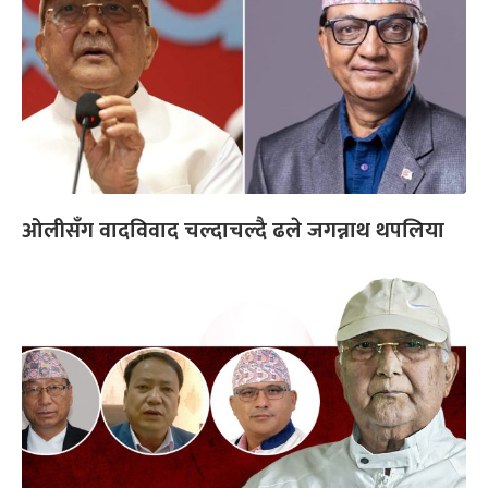
ओलीसँग वादविवाद चल्दाचल्दै ढले जगन्नाथ थपलिया