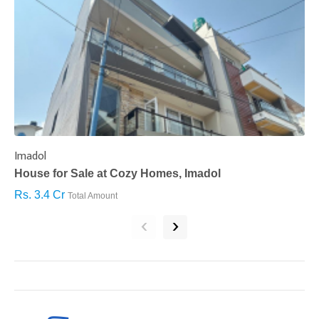
Imadol
B
House for Sale at Cozy Homes, Imadol
B
Rs. 3.4 Cr
R
Total Amount
‹
›