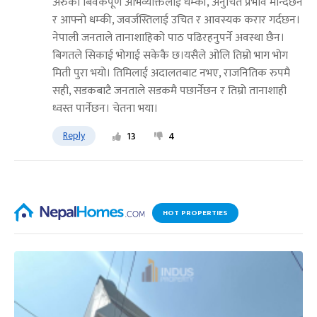
अरुको बिवेकपूर्ण अभिव्यक्तिलाई धम्की, अनुचित प्रभाव मान्दछन
र आफ्नो धम्की, जवर्जस्तिलाई उचित र आवस्यक करार गर्दछन।
नेपाली जनताले तानाशाहिको पाठ पढिरहनुपर्ने अवस्था छैन।
बिगतले सिकाई भोगाई सकेकै छ।यसैले ओलि तिम्रो भाग भोग
मिती पुरा भयो। तिमिलाई अदालतबाट नभए, राजनितिक रुपमै
सही, सडकबाटै जनताले सडकमै पछार्नेछन र तिम्रो तानाशाही
ध्वस्त पार्नेछन। चेतना भया।
Reply
13
4
HOT PROPERTIES