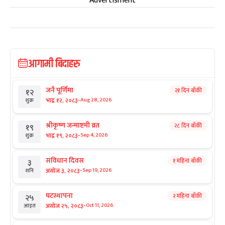
Advertisment
आगामी बिदाहरु
जनै पूर्णिमा
२१ दिन बाँकी
१२
-
भाद्र १२, २०८३
Aug 28, 2026
शुक्र
श्रीकृष्ण जन्माष्टमी व्रत
२८ दिन बाँकी
१९
-
भाद्र १९, २०८३
Sep 4, 2026
शुक्र
संविधान दिवस
१ महिना बाँकी
३
-
असोज ३, २०८३
Sep 19, 2026
शनि
घटस्थापना
२ महिना बाँकी
२५
-
असोज २५, २०८३
Oct 11, 2026
आइत