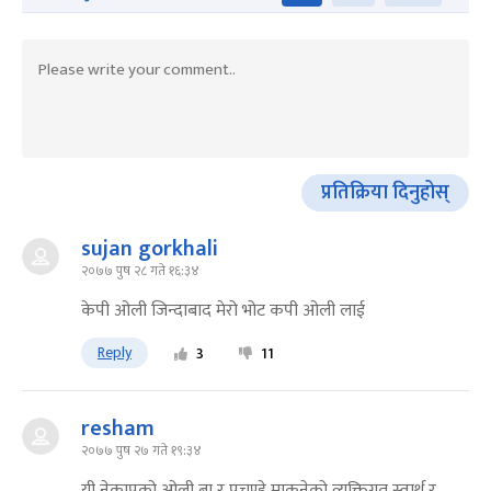
प्रतिक्रिया दिनुहोस्
sujan gorkhali
२०७७ पुष २८ गते १६:३४
केपी ओली जिन्दाबाद मेरो भोट कपी ओली लाई
Reply
3
11
resham
२०७७ पुष २७ गते १९:३४
यी नेकापको ओली बा र प्रचण्डे माकुनेको व्यक्तिगत स्वार्थ र