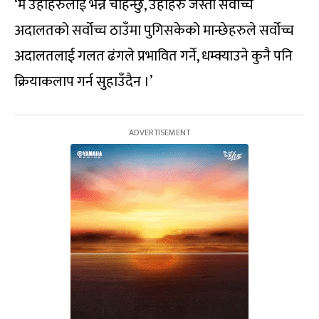
‘म उहाँहरुलाई भन्न चाहन्छु, उहाँहरु जस्तो सर्वोच्च
अदालतको सर्वोच्च ठाउँमा पुगिसकेको मान्छेहरुले सर्वोच्च
अदालतलाई गलत ढंगले प्रभावित गर्ने, धम्क्याउने कुनै पनि
क्रियाकलाप गर्न सुहाउँदैन ।’