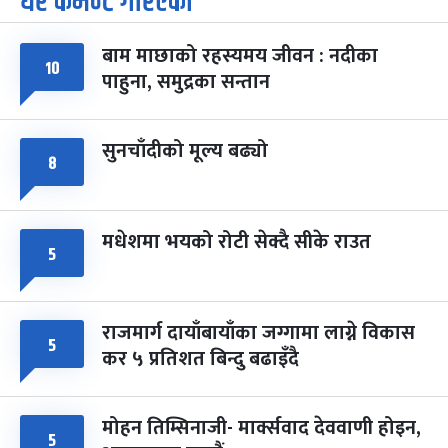
धेरै कमेन्ट गरिएका
७
-
चैत्र ७, २०८३
Mar 21, 2027
आइत
बाम माछाको रहस्यमय जीवन : नदीका
१०
फागुपूर्णिमा
७ महिना बाँकी
८
पाहुना, समुद्रका सन्तान
-
चैत्र ८, २०८३
Mar 22, 2027
सोम
सुनचाँदीको मूल्य बढ्यो
८
मधेशमा भयको रोटी सेक्दै सीके राउत
५
राजमार्ग दायाँबायाँका जग्गामा लाग्ने विकास
५
कर ५ प्रतिशत बिन्दु बढाइँदै
मोहन तिम्सिनाजी- मार्क्सवाद देववाणी होइन,
५