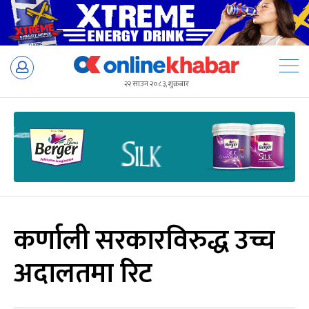
Skip
to
२२ साउन २०८३, शुक्रबार
content
कर्णाली सरकारविरुद्ध उच्च
अदालतमा रिट