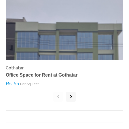
Gothatar
S
Office Space for Rent at Gothatar
H
Rs. 55
R
Per Sq.Feet
‹
›