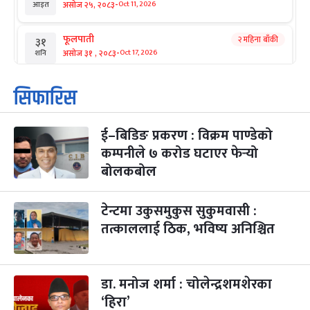
-
असोज २५, २०८३
Oct 11, 2026
आइत
फूलपाती
२ महिना बाँकी
३१
-
असोज ३१ , २०८३
Oct 17, 2026
शनि
कार्तिक सङ्क्रान्ति
२ महिना बाँकी
१
सिफारिस
-
कार्तिक १, २०८३
Oct 18, 2026
आइत
ई–बिडिङ प्रकरण : विक्रम पाण्डेको
महानवमी
२ महिना बाँकी
३
-
कम्पनीले ७ करोड घटाएर फेर्‍यो
कार्तिक ३, २०८३
Oct 20, 2026
मंगल
बोलकबोल
विजयादशमी
२ महिना बाँकी
४
-
कार्तिक ४, २०८३
Oct 21, 2026
बुध
टेन्टमा उकुसमुकुस सुकुमवासी :
तत्काललाई ठिक, भविष्य अनिश्चित
पापा‌ङ्कुशा एकादशी व्रत
२ महिना बाँकी
५
-
कार्तिक ५, २०८३
Oct 22, 2026
बिहि
डा. मनोज शर्मा : चोलेन्द्रशमशेरका
कुकुर तिहार
३ महिना बाँकी
२२
-
कार्तिक २२, २०८३
Nov 8, 2026
आइत
‘हिरा’