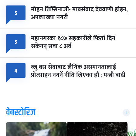
मोहन तिम्सिनाजी- मार्क्सवाद देववाणी होइन,
५
अपव्याख्या नगरौं
महानगरका १८७ सहकारीले फिर्ता दिन
५
सकेनन् सवा ८ अर्ब
ब्लु बस सेवाबाट लैंगिक असमानतालाई
४
प्रोत्साहन नगर्ने नीति लिएका हौं : मन्त्री बादी
वेबस्टोरिज