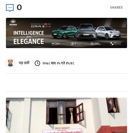
0
SHARES
यज्ञ खत्री
२०७८ माघ २५ गते १५:४८