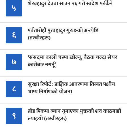
शेरबहादुर देउवा साउन २६ गते स्वदेश फर्किने
५
पर्वतारोही पुरबहादुर गुरुङको अन्त्येष्टि
६
(तस्वीरहरू)
‘संसद्‍मा कालो चस्मा खोल्नू, बैठक चल्दा सेयर
७
कारोबार नगर्नू’
सुरक्षा रिपोर्ट : प्राज्ञिक आवरणमा तिब्बत पक्षीय
८
भाष्य निर्माणको योजना
ब्रोड पिकमा ज्यान गुमाएका युक्तको शव काठमाडौं
९
ल्याइयो (तस्वीरहरू)