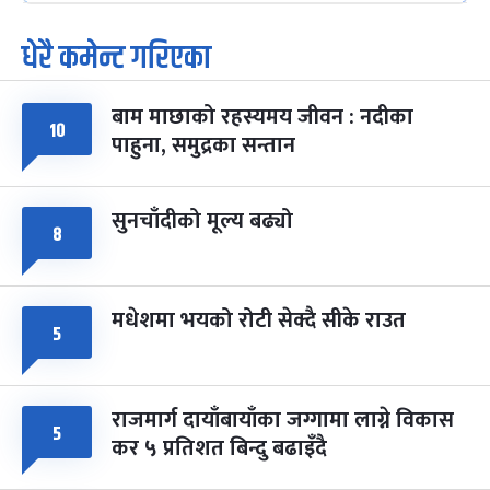
धेरै कमेन्ट गरिएका
पूर्णिमा व्रत
७ महिना बाँकी
७
-
चैत्र ७, २०८३
Mar 21, 2027
आइत
बाम माछाको रहस्यमय जीवन : नदीका
फागुपूर्णिमा
७ महिना बाँकी
८
१०
पाहुना, समुद्रका सन्तान
-
चैत्र ८, २०८३
Mar 22, 2027
सोम
सुनचाँदीको मूल्य बढ्यो
८
मधेशमा भयको रोटी सेक्दै सीके राउत
५
राजमार्ग दायाँबायाँका जग्गामा लाग्ने विकास
५
कर ५ प्रतिशत बिन्दु बढाइँदै