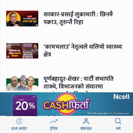
सरकार-प्रसाईं लुकामारी : छिनमै
पक्राउ, तुरुन्तै रिहा
‘कामचलाउ’ नेतृत्वले थलियो स्वास्थ्य
क्षेत्र
पूर्णबहादुर-शेखर : पार्टी सभापति
ताक्थे, विभाजनको संघारमा
शशांकलाई अघि सारे
कप्तानगञ्जमा झिल्को, गोलबजारमा
डढेलो
ताजा अपडेट
ट्रेन्डिङ
प्रोफाइल
सर्च