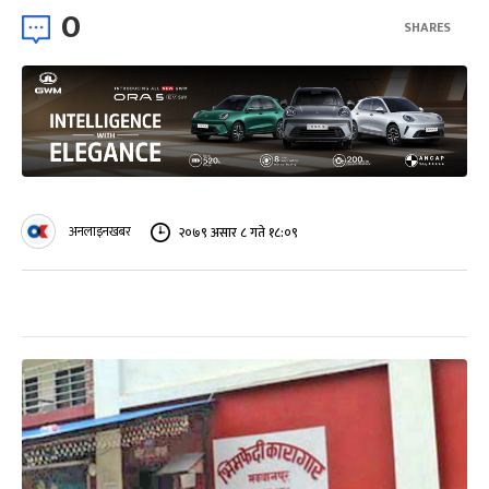
0
SHARES
अनलाइनखबर
२०७९ असार ८ गते १८:०९