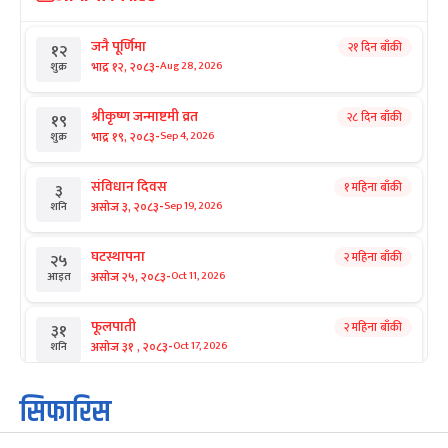
जनै पूर्णिमा
२१ दिन बाँकी
१२
-
भाद्र १२, २०८३
Aug 28, 2026
शुक्र
श्रीकृष्ण जन्माष्टमी व्रत
२८ दिन बाँकी
१९
-
भाद्र १९, २०८३
Sep 4, 2026
शुक्र
संविधान दिवस
१ महिना बाँकी
३
-
असोज ३, २०८३
Sep 19, 2026
शनि
घटस्थापना
२ महिना बाँकी
२५
-
असोज २५, २०८३
Oct 11, 2026
आइत
फूलपाती
२ महिना बाँकी
३१
-
असोज ३१ , २०८३
Oct 17, 2026
शनि
कार्तिक सङ्क्रान्ति
२ महिना बाँकी
१
सिफारिस
-
कार्तिक १, २०८३
Oct 18, 2026
आइत