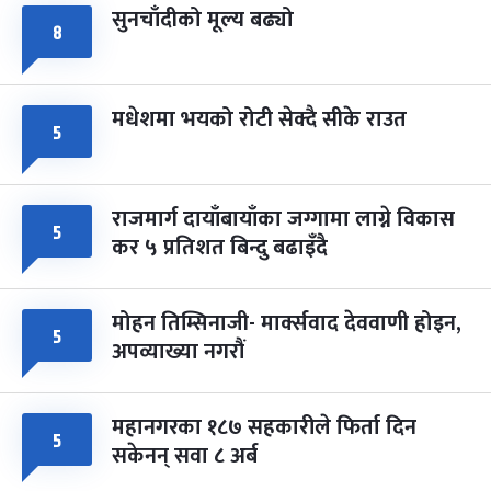
सुनचाँदीको मूल्य बढ्यो
८
मधेशमा भयको रोटी सेक्दै सीके राउत
५
राजमार्ग दायाँबायाँका जग्गामा लाग्ने विकास
५
कर ५ प्रतिशत बिन्दु बढाइँदै
मोहन तिम्सिनाजी- मार्क्सवाद देववाणी होइन,
५
अपव्याख्या नगरौं
महानगरका १८७ सहकारीले फिर्ता दिन
५
सकेनन् सवा ८ अर्ब