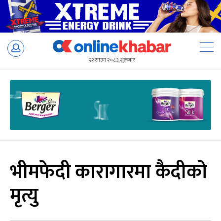
Skip
to
२२ साउन २०८३, शुक्रबार
content
भीमफेदी कारागारमा कैदीको
मृत्यु