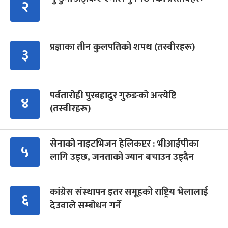
२
प्रज्ञाका तीन कुलपतिको शपथ (तस्वीरहरू)
३
पर्वतारोही पुरबहादुर गुरुङको अन्त्येष्टि
४
(तस्वीरहरू)
सेनाको नाइटभिजन हेलिकप्टर : भीआईपीका
५
लागि उड्छ, जनताको ज्यान बचाउन उड्दैन
कांग्रेस संस्थापन इतर समूहको राष्ट्रिय भेलालाई
६
देउवाले सम्बोधन गर्ने