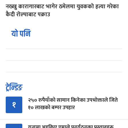
नख्खु कारागारबाट भागेर ठमेलमा युवकको हत्या गरेका
कैदी रोल्पाबाट पक्राउ
यो पनि
ट्रेन्डिङ
२५० रुपैयाँको सामान किनेका उपभोक्ताले जिते
१
१० लाखको बम्पर उपहार
गुन्डुमा अड्किए एमाले पुनर्गठनका प्रस्तावहरू