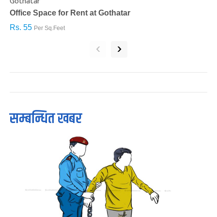
Gothatar
S
Office Space for Rent at Gothatar
H
Rs. 55
R
Per Sq.Feet
‹
›
सम्बन्धित खबर