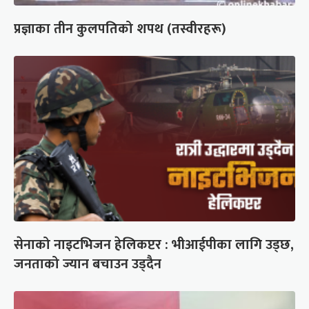
प्रज्ञाका तीन कुलपतिको शपथ (तस्वीरहरू)
सेनाको नाइटभिजन हेलिकप्टर : भीआईपीका लागि उड्छ,
जनताको ज्यान बचाउन उड्दैन