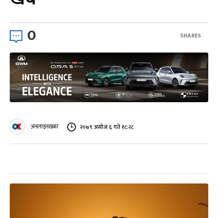
0
SHARES
अनलाइनखबर
२०७९ असोज ६ गते १८:२८