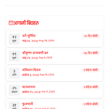
आगामी बिदाहरु
जनै पूर्णिमा
२० दिन बाँकी
१२
-
भाद्र १२, २०८३
Aug 28, 2026
शुक्र
श्रीकृष्ण जन्माष्टमी व्रत
२७ दिन बाँकी
१९
-
भाद्र १९, २०८३
Sep 4, 2026
शुक्र
संविधान दिवस
१ महिना बाँकी
३
-
असोज ३, २०८३
Sep 19, 2026
शनि
घटस्थापना
२ महिना बाँकी
२५
-
असोज २५, २०८३
Oct 11, 2026
आइत
फूलपाती
२ महिना बाँकी
३१
-
असोज ३१ , २०८३
Oct 17, 2026
शनि