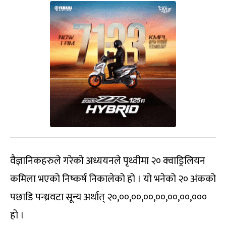
वैज्ञानिकहरुले गरेको अध्ययनले पृथ्वीमा २० क्वाड्रिलियन
कमिला भएको निष्कर्ष निकालेको हो । यो भनेको २० अंकको
पछाडि पन्ध्रवटा सून्य अर्थात् २०,००,००,००,००,००,००,०००
हो ।