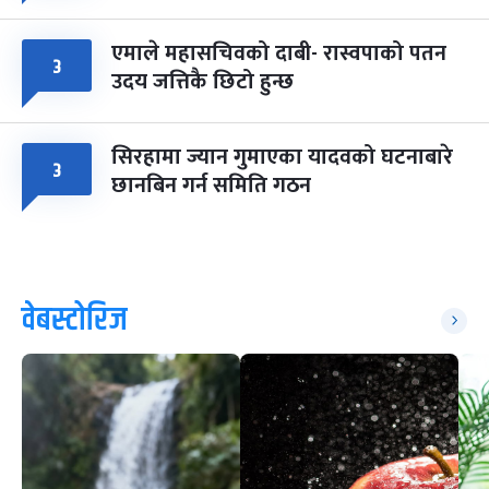
एमाले महासचिवको दाबी- रास्वपाको पतन
३
उदय जत्तिकै छिटो हुन्छ
सिरहामा ज्यान गुमाएका यादवको घटनाबारे
३
छानबिन गर्न समिति गठन
वेबस्टोरिज