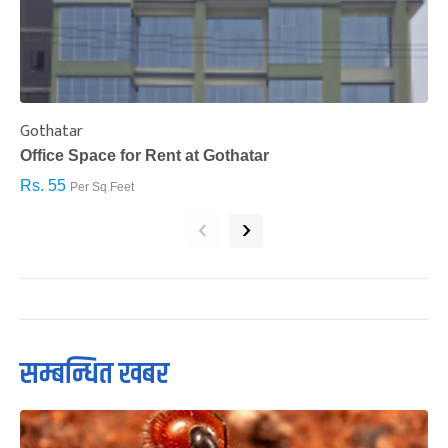
Gothatar
S
Office Space for Rent at Gothatar
H
Rs. 55
R
Per Sq.Feet
‹
›
सम्बन्धित खबर