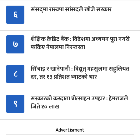
संसद्‍मा रास्वपा सांसदले खोजे सरकार
६
शैक्षिक क्रेडिट बैंक : विदेशमा अध्ययन पूरा नगरी
७
फर्किए नेपालमा निरन्तरता
सिँचाइ र खानेपानी : विद्युत् महसुलमा सहुलियत
८
दर, तर १३ प्रतिशत भ्याटको भार
सरकारको करदाता प्रोत्साहन उपहार : हेमराजले
९
जिते १० लाख
Advertisment