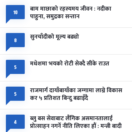
बाम माछाको रहस्यमय जीवन : नदीका
फागुपूर्णिमा
७ महिना बाँकी
८
१०
पाहुना, समुद्रका सन्तान
-
चैत्र ८, २०८३
Mar 22, 2027
सोम
सुनचाँदीको मूल्य बढ्यो
८
मधेशमा भयको रोटी सेक्दै सीके राउत
५
राजमार्ग दायाँबायाँका जग्गामा लाग्ने विकास
५
कर ५ प्रतिशत बिन्दु बढाइँदै
ब्लु बस सेवाबाट लैंगिक असमानतालाई
४
प्रोत्साहन नगर्ने नीति लिएका हौं : मन्त्री बादी