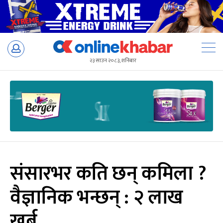
Skip
to
२३ साउन २०८३, शनिबार
content
संसारभर कति छन् कमिला ?
वैज्ञानिक भन्छन् : २ लाख
खर्ब