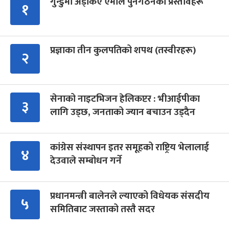
गुन्डुमा अड्किए एमाले पुनर्गठनका प्रस्तावहरू
१
प्रज्ञाका तीन कुलपतिको शपथ (तस्वीरहरू)
२
सेनाको नाइटभिजन हेलिकप्टर : भीआईपीका
३
लागि उड्छ, जनताको ज्यान बचाउन उड्दैन
कांग्रेस संस्थापन इतर समूहको राष्ट्रिय भेलालाई
४
देउवाले सम्बोधन गर्ने
प्रधानमन्त्री बालेनले ल्याएको विधेयक संसदीय
५
समितिबाट जस्ताको तस्तै सदर