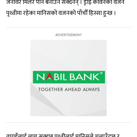
जनावर मिलेर पनि बनाउन सक्दैनन् । ड्राइ कार्वनको वजन
पृथ्वीमा रहेका मानिसको वजनको पाँचौँ हिस्सा हुन्छ ।
तपाइँलाई लाग्न सक्दछ पृथ्वीलाई मानिसले चलाउँदछ र