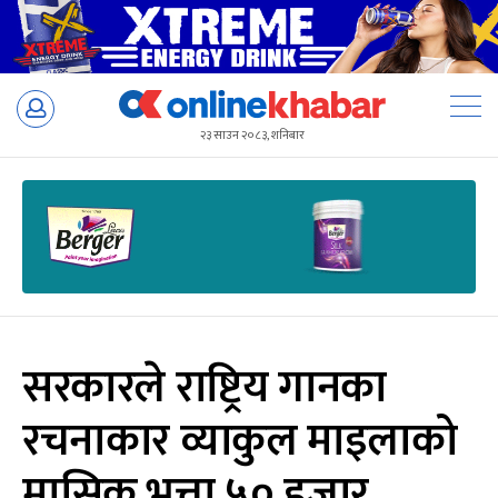
Skip
to
२३ साउन २०८३, शनिबार
content
सरकारले राष्ट्रिय गानका
रचनाकार व्याकुल माइलाको
मासिक भत्ता ५० हजार