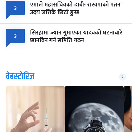
एमाले महासचिवको दाबी- रास्वपाको पतन
३
उदय जत्तिकै छिटो हुन्छ
सिरहामा ज्यान गुमाएका यादवको घटनाबारे
३
छानबिन गर्न समिति गठन
वेबस्टोरिज