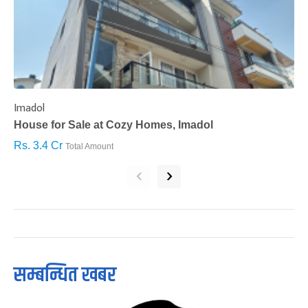
Imadol
B
House for Sale at Cozy Homes, Imadol
B
Rs. 3.4 Cr
R
Total Amount
‹
›
सम्बन्धित खबर