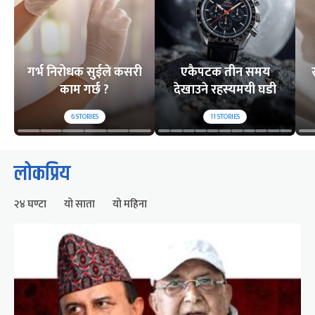
गर्भ निरोधक सुईले कसरी
एकैपटक तीन समय
काम गर्छ ?
देखाउने रहस्यमयी घडी
6
STORIES
11
STORIES
लोकप्रिय
२४ घण्टा
यो साता
यो महिना