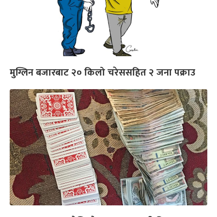
मुग्लिन बजारबाट २० किलो चरेससहित २ जना पक्राउ