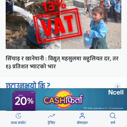
सिँचाइ र खानेपानी : विद्युत् महसुलमा सहुलियत दर, तर
१३ प्रतिशत भ्याटको भार
छुटाउनुभयो कि ?
संसद्लाई टेर्दैनन् प्रधानमन्त्री, लाचार
छन् सभामुख
ताजा अपडेट
ट्रेन्डिङ
प्रोफाइल
सर्च