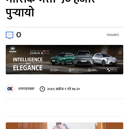
पुर्‍यायो
0
SHARES
अनलाइनखबर
२०७९ असोज ९ गते १७:२०