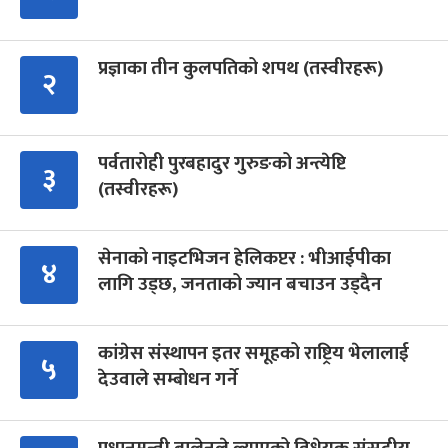
प्रज्ञाका तीन कुलपतिको शपथ (तस्वीरहरू)
२
पर्वतारोही पुरबहादुर गुरुङको अन्त्येष्टि
३
(तस्वीरहरू)
सेनाको नाइटभिजन हेलिकप्टर : भीआईपीका
४
लागि उड्छ, जनताको ज्यान बचाउन उड्दैन
कांग्रेस संस्थापन इतर समूहको राष्ट्रिय भेलालाई
५
देउवाले सम्बोधन गर्ने