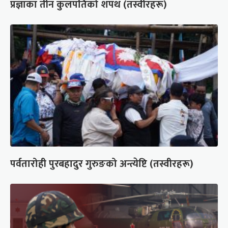
प्रज्ञाका तीन कुलपतिको शपथ (तस्वीरहरू)
पर्वतारोही पुरबहादुर गुरुङको अन्त्येष्टि (तस्वीरहरू)