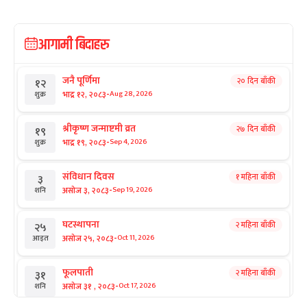
आगामी बिदाहरु
जनै पूर्णिमा
२० दिन बाँकी
१२
-
भाद्र १२, २०८३
Aug 28, 2026
शुक्र
श्रीकृष्ण जन्माष्टमी व्रत
२७ दिन बाँकी
१९
-
भाद्र १९, २०८३
Sep 4, 2026
शुक्र
संविधान दिवस
१ महिना बाँकी
३
-
असोज ३, २०८३
Sep 19, 2026
शनि
घटस्थापना
२ महिना बाँकी
२५
-
असोज २५, २०८३
Oct 11, 2026
आइत
फूलपाती
२ महिना बाँकी
३१
-
असोज ३१ , २०८३
Oct 17, 2026
शनि