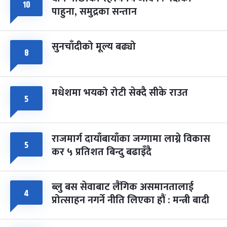
फागुपूर्णिमा
१०
७ महिना बाँकी
८
पाहुना, समुद्रका सन्तान
-
चैत्र ८, २०८३
Mar 22, 2027
सोम
सुनचाँदीको मूल्य बढ्यो
८
मधेशमा भयको रोटी सेक्दै सीके राउत
५
राजमार्ग दायाँबायाँका जग्गामा लाग्ने विकास
५
कर ५ प्रतिशत बिन्दु बढाइँदै
ब्लु बस सेवाबाट लैंगिक असमानतालाई
४
प्रोत्साहन नगर्ने नीति लिएका हौं : मन्त्री बादी