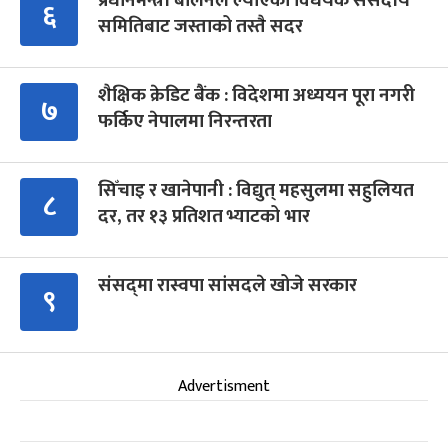
प्रधानमन्त्री बालेनले ल्याएको विधेयक संसदीय
६
समितिबाट जस्ताको तस्तै सदर
शैक्षिक क्रेडिट बैंक : विदेशमा अध्ययन पूरा नगरी
७
फर्किए नेपालमा निरन्तरता
सिँचाइ र खानेपानी : विद्युत् महसुलमा सहुलियत
८
दर, तर १३ प्रतिशत भ्याटको भार
संसद्‍मा रास्वपा सांसदले खोजे सरकार
९
Advertisment