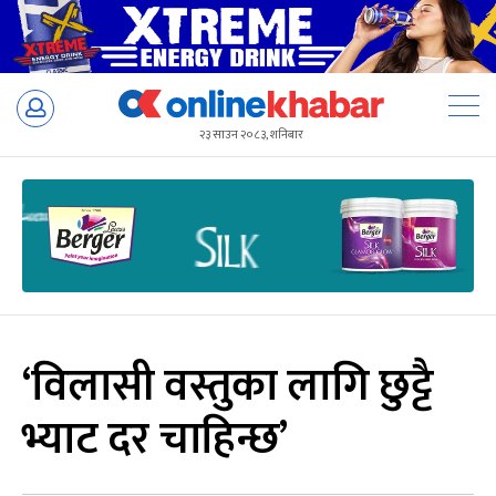
Skip
to
२३ साउन २०८३, शनिबार
content
‘विलासी वस्तुका लागि छुट्टै
भ्याट दर चाहिन्छ’