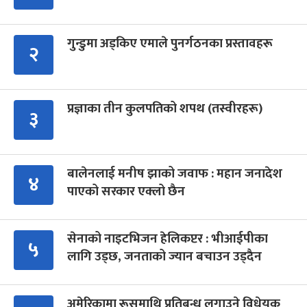
गुन्डुमा अड्किए एमाले पुनर्गठनका प्रस्तावहरू
२
प्रज्ञाका तीन कुलपतिको शपथ (तस्वीरहरू)
३
बालेनलाई मनीष झाको जवाफ : महान जनादेश
४
पाएको सरकार एक्लो छैन
सेनाको नाइटभिजन हेलिकप्टर : भीआईपीका
५
लागि उड्छ, जनताको ज्यान बचाउन उड्दैन
अमेरिकामा रूसमाथि प्रतिबन्ध लगाउने विधेयक