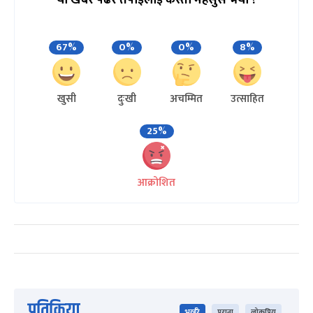
यो खबर पढेर तपाईलाई कस्तो महसुस भयो ?
67%
0%
0%
8%
खुसी
दुःखी
अचम्मित
उत्साहित
25%
आक्रोशित
प्रतिक्रिया
भर्खरै
पुराना
लोकप्रिय