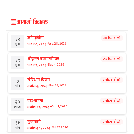
आगामी बिदाहरु
जनै पूर्णिमा
२० दिन बाँकी
१२
-
भाद्र १२, २०८३
Aug 28, 2026
शुक्र
श्रीकृष्ण जन्माष्टमी व्रत
२७ दिन बाँकी
१९
-
भाद्र १९, २०८३
Sep 4, 2026
शुक्र
संविधान दिवस
१ महिना बाँकी
३
-
असोज ३, २०८३
Sep 19, 2026
शनि
घटस्थापना
२ महिना बाँकी
२५
-
असोज २५, २०८३
Oct 11, 2026
आइत
फूलपाती
२ महिना बाँकी
३१
-
असोज ३१ , २०८३
Oct 17, 2026
शनि