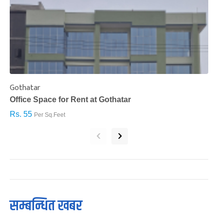
Gothatar
S
Office Space for Rent at Gothatar
H
Rs. 55
R
Per Sq.Feet
‹
›
सम्बन्धित खबर