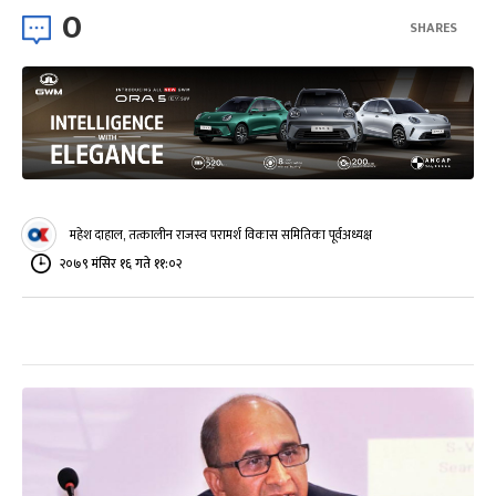
0
SHARES
महेश दाहाल, तत्कालीन राजस्व परामर्श विकास समितिका पूर्वअध्यक्ष
२०७९ मंसिर १६ गते ११:०२