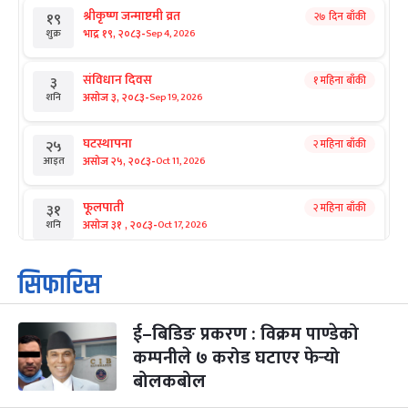
श्रीकृष्ण जन्माष्टमी व्रत
२७ दिन बाँकी
१९
-
भाद्र १९, २०८३
Sep 4, 2026
शुक्र
संविधान दिवस
१ महिना बाँकी
३
-
असोज ३, २०८३
Sep 19, 2026
शनि
घटस्थापना
२ महिना बाँकी
२५
-
असोज २५, २०८३
Oct 11, 2026
आइत
फूलपाती
२ महिना बाँकी
३१
-
असोज ३१ , २०८३
Oct 17, 2026
शनि
कार्तिक सङ्क्रान्ति
२ महिना बाँकी
१
सिफारिस
-
कार्तिक १, २०८३
Oct 18, 2026
आइत
ई–बिडिङ प्रकरण : विक्रम पाण्डेको
महानवमी
२ महिना बाँकी
३
-
कम्पनीले ७ करोड घटाएर फेर्‍यो
कार्तिक ३, २०८३
Oct 20, 2026
मंगल
बोलकबोल
विजयादशमी
२ महिना बाँकी
४