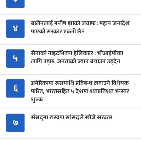
बालेनलाई मनीष झाको जवाफ : महान जनादेश
४
पाएको सरकार एक्लो छैन
सेनाको नाइटभिजन हेलिकप्टर : भीआईपीका
५
लागि उड्छ, जनताको ज्यान बचाउन उड्दैन
अमेरिकामा रूसमाथि प्रतिबन्ध लगाउने विधेयक
६
पारित, भारतसहित ५ देशमा शतप्रतिशत भन्सार
शुल्क
संसद्‍मा रास्वपा सांसदले खोजे सरकार
७