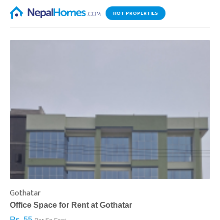
HOT PROPERTIES
Gothatar
S
Office Space for Rent at Gothatar
H
Rs. 55
R