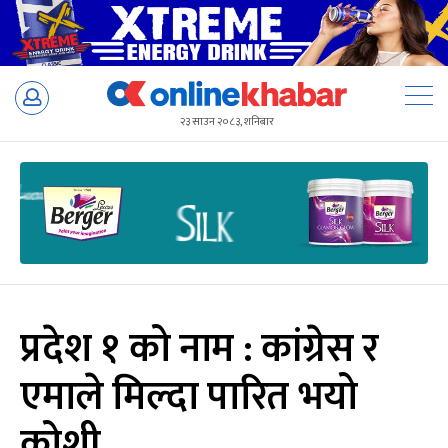
Skip
to
२३ साउन २०८३, शनिबार
content
प्रदेश १ को नाम : कांग्रेस र
एमाले मिल्दा पारित भयो
कोशी