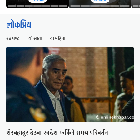
लोकप्रिय
२४ घण्टा
यो साता
यो महिना
शेरबहादुर देउवा स्वदेश फर्किने समय परिवर्तन