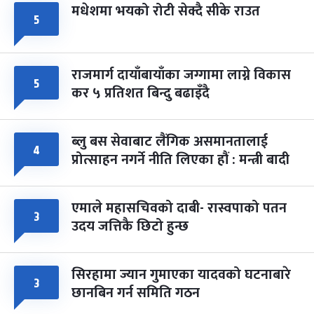
मधेशमा भयको रोटी सेक्दै सीके राउत
५
राजमार्ग दायाँबायाँका जग्गामा लाग्ने विकास
५
कर ५ प्रतिशत बिन्दु बढाइँदै
ब्लु बस सेवाबाट लैंगिक असमानतालाई
४
प्रोत्साहन नगर्ने नीति लिएका हौं : मन्त्री बादी
एमाले महासचिवको दाबी- रास्वपाको पतन
३
उदय जत्तिकै छिटो हुन्छ
सिरहामा ज्यान गुमाएका यादवको घटनाबारे
३
छानबिन गर्न समिति गठन