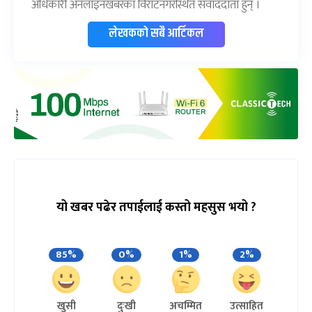
अधिकारी अनलाइनखबरका विराटनगरस्थित संवाददाता हुन् ।
लेखकको सबै आर्टिकल
यो खबर पढेर तपाईलाई कस्तो महसुस भयो ?
85%
0%
1%
2%
खुसी
दुःखी
अचम्मित
उत्साहित