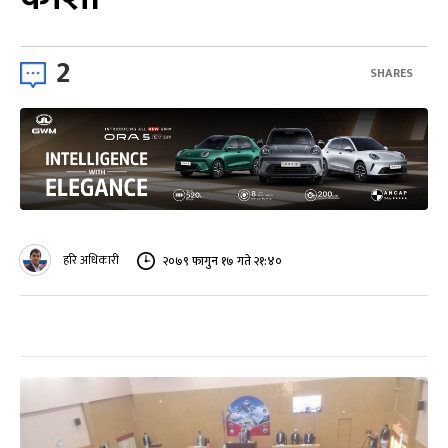
2
SHARES
हरि अधिकारी
२०७९ फागुन १७ गते २१:४०