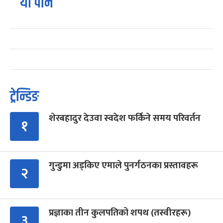
यो पनि
ट्रेन्डिङ
शेरबहादुर देउवा स्वदेश फर्किने समय परिवर्तन
१
गुन्डुमा अड्किए एमाले पुनर्गठनका प्रस्तावहरू
२
प्रज्ञाका तीन कुलपतिको शपथ (तस्वीरहरू)
३