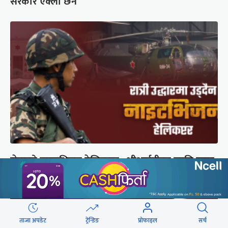
सरकार एक्लो छैन
सेनाको नाइटभिजन हेलिकप्टर : भीआईपीका लागि उड्छ,
जनताको ज्यान बचाउन उड्दैन
ताजा अपडेट
ट्रेन्डिङ
प्रोफाइल
सर्च