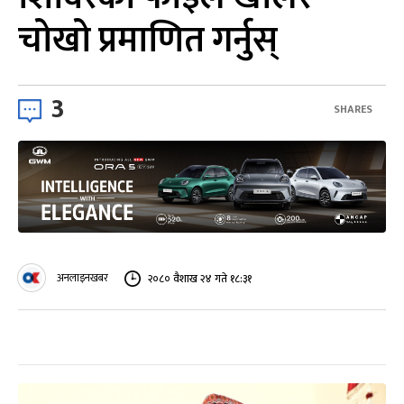
चोखो प्रमाणित गर्नुस्
3
SHARES
अनलाइनखबर
२०८० वैशाख २४ गते १८:३१