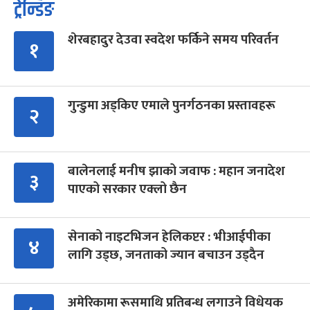
ट्रेन्डिङ
शेरबहादुर देउवा स्वदेश फर्किने समय परिवर्तन
१
गुन्डुमा अड्किए एमाले पुनर्गठनका प्रस्तावहरू
२
बालेनलाई मनीष झाको जवाफ : महान जनादेश
३
पाएको सरकार एक्लो छैन
सेनाको नाइटभिजन हेलिकप्टर : भीआईपीका
४
लागि उड्छ, जनताको ज्यान बचाउन उड्दैन
अमेरिकामा रूसमाथि प्रतिबन्ध लगाउने विधेयक