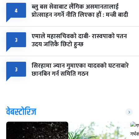
ब्लु बस सेवाबाट लैंगिक असमानतालाई
४
प्रोत्साहन नगर्ने नीति लिएका हौं : मन्त्री बादी
एमाले महासचिवको दाबी- रास्वपाको पतन
३
उदय जत्तिकै छिटो हुन्छ
सिरहामा ज्यान गुमाएका यादवको घटनाबारे
३
छानबिन गर्न समिति गठन
वेबस्टोरिज