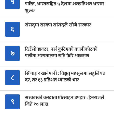
५
पारित, भारतसहित ५ देशमा शतप्रतिशत भन्सार
शुल्क
संसद्‍मा रास्वपा सांसदले खोजे सरकार
६
दिउँसो डाक्टर, नर्स कुटिएको कालीकोटको
७
पलाँता अस्पतालमा राति फेरि आक्रमण
सिँचाइ र खानेपानी : विद्युत् महसुलमा सहुलियत
८
दर, तर १३ प्रतिशत भ्याटको भार
सरकारको करदाता प्रोत्साहन उपहार : हेमराजले
९
जिते १० लाख