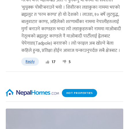
गरेको भनेर महाकम्रेड अति नै फुर्किनु भा'कोमा यो सवालले
'थुचुक्क पोथी'बनाउने भयो । शिवीरका लडाकुका नाममा भएको
ब्रह्मलुट त 'परम काण्ड' हो यो देशको । लाउडा, १० बर्षे लुटयुद्ध,
बालुवाटार काण्ड, अहिलेको शरणार्थीका नाममा नेपालीहरुलाई
मुर्गा बनाउने काण्डहरु भन्दा त्यो लडाकुहरुको नाममा माओबादी
नेतृत्वको ब्रह्मलुट काण्डले नै माओबादी पार्टीलाई ह्वेलबाट
चेपेगाडा(Tadpole) बनाएको । त्यो फाइल अब खोल्ने बेला
कहिले हुन्छ, प्रतिक्षा होईन आवाज घन्काउनुपर्दछ सबै क्षेत्रबाट ।
Reply
17
5
HOT PROPERTIES