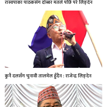
रास्वपाका पाठकसँग दोब्बर मतले पछि परे लिङ्देन
कुनै दलसँग चुनावी तालमेल हुँदैन : राजेन्द्र लिङ्देन