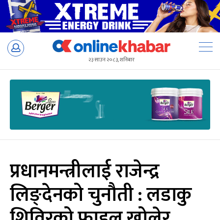
Skip
to
२३ साउन २०८३, शनिबार
content
प्रधानमन्त्रीलाई राजेन्द्र
लिङ्देनको चुनौती : लडाकु
शिविरको फाइल खोलेर