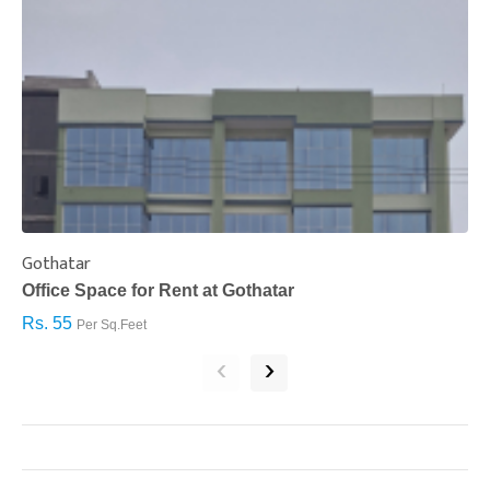
Gothatar
S
Office Space for Rent at Gothatar
H
Rs. 55
R
Per Sq.Feet
‹
›