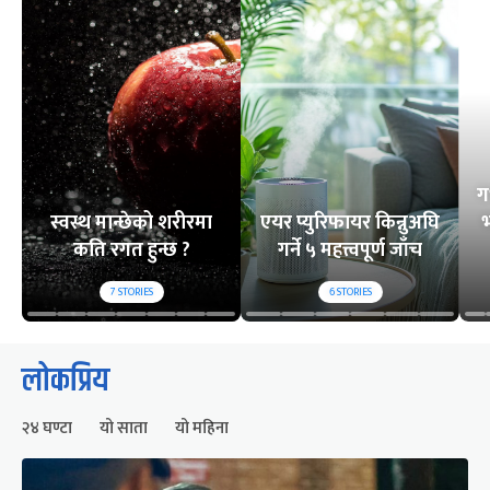
ग
स्वस्थ मान्छेको शरीरमा
एयर प्युरिफायर किन्नुअघि
भ
कति रगत हुन्छ ?
गर्ने ५ महत्त्वपूर्ण जाँच
7
STORIES
6
STORIES
लोकप्रिय
२४ घण्टा
यो साता
यो महिना