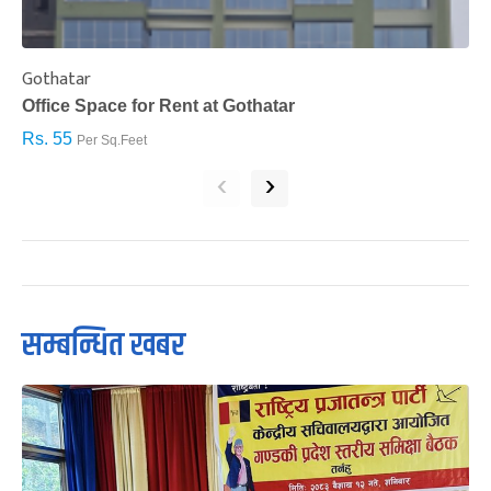
Gothatar
S
Office Space for Rent at Gothatar
H
Rs. 55
R
Per Sq.Feet
‹
›
सम्बन्धित खबर