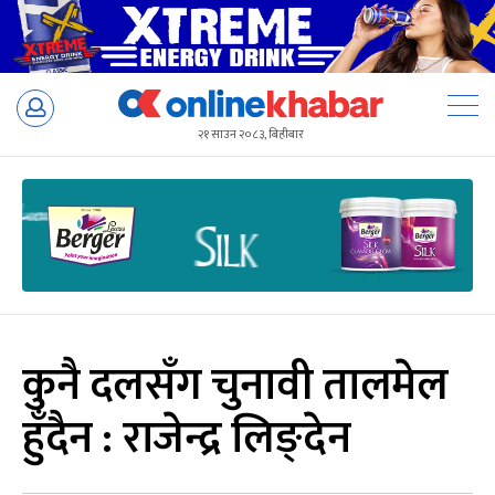
Skip
to
२१ साउन २०८३, बिहीबार
content
कुनै दलसँग चुनावी तालमेल
हुँदैन : राजेन्द्र लिङ्देन