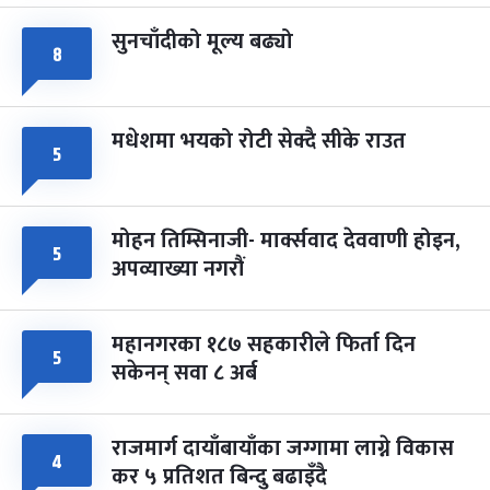
सुनचाँदीको मूल्य बढ्यो
८
मधेशमा भयको रोटी सेक्दै सीके राउत
५
मोहन तिम्सिनाजी- मार्क्सवाद देववाणी होइन,
५
अपव्याख्या नगरौं
महानगरका १८७ सहकारीले फिर्ता दिन
५
सकेनन् सवा ८ अर्ब
राजमार्ग दायाँबायाँका जग्गामा लाग्ने विकास
४
कर ५ प्रतिशत बिन्दु बढाइँदै