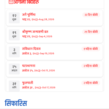
आगामी बिदाहरु
जनै पूर्णिमा
२२ दिन बाँकी
१२
-
भाद्र १२, २०८३
Aug 28, 2026
शुक्र
श्रीकृष्ण जन्माष्टमी व्रत
२९ दिन बाँकी
१९
-
भाद्र १९, २०८३
Sep 4, 2026
शुक्र
संविधान दिवस
१ महिना बाँकी
३
-
असोज ३, २०८३
Sep 19, 2026
शनि
घटस्थापना
२ महिना बाँकी
२५
-
असोज २५, २०८३
Oct 11, 2026
आइत
फूलपाती
२ महिना बाँकी
३१
-
असोज ३१ , २०८३
Oct 17, 2026
शनि
कार्तिक सङ्क्रान्ति
२ महिना बाँकी
१
सिफारिस
-
कार्तिक १, २०८३
Oct 18, 2026
आइत