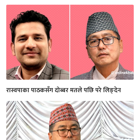
रास्वपाका पाठकसँग दोब्बर मतले पछि परे लिङ्देन