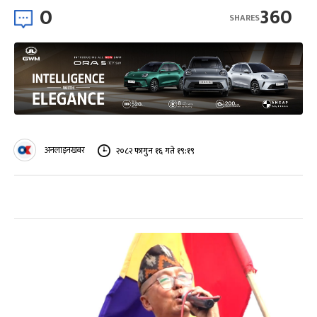
0
360
SHARES
अनलाइनखबर
२०८२ फागुन १६ गते १९:१९