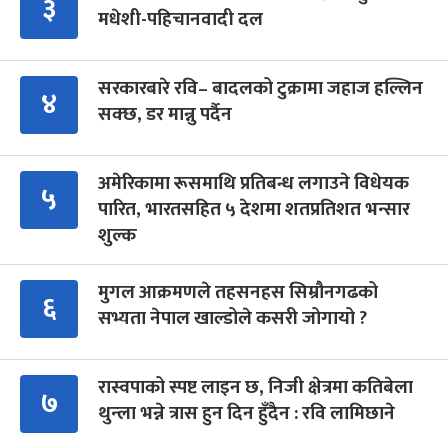
३
मधेशी-पहिचानवादी दल
सरकारबारे रवि– बादलको टुक्रामा जहाज हल्लिन
४
सक्छ, डर मान्नु पर्दैन
अमेरिकामा रूसमाथि प्रतिबन्ध लगाउने विधेयक
५
पारित, भारतसहित ५ देशमा शतप्रतिशत भन्सार
शुल्क
मुगल आक्रमणले तहसनहस सिम्रौनगढको
६
सभ्यता नेपाल खाल्डोले कसरी जोगायो ?
रास्वपाको स्पष्ट लाइन छ, निजी क्षेत्रमा कतिबेला
७
थुन्ला भन्ने त्रास हुन दिन हुँदैन : रवि लामिछाने