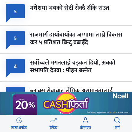
मधेशमा भयको रोटी सेक्दै सीके राउत
५
राजमार्ग दायाँबायाँका जग्गामा लाग्ने विकास
५
कर ५ प्रतिशत बिन्दु बढाइँदै
सर्वोच्चले गगनलाई चड्कन दियो, अबको
४
सभापति देउवा : मोहन बस्नेत
ब्लु बस सेवाबाट लैंगिक असमानतालाई
४
प्रोत्साहन नगर्ने नीति लिएका हौं : मन्त्री बादी
पद ओगट्ने र लडाइँका बेला भाग्नेलाई
४
पार्टीबाट धकेलेरै बिदा गर्छु : राजेन्द्र लिङ्देन
ताजा अपडेट
ट्रेन्डिङ
प्रोफाइल
सर्च