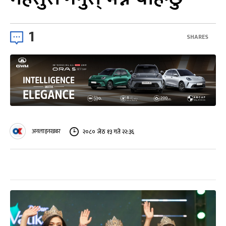
1
SHARES
अनलाइनखबर
२०८० जेठ १३ गते २२:३६