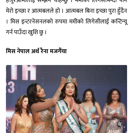
हजुरआमालाई सम्झन चाहन्छु । ममीको लिगेसीभन्दा पनि
मेरो इच्छा र आत्मबलले हो । आत्मबल बिना इच्छा पुरा हुँदैन
। मिस इन्टरनेसनलको रुपमा ममीको लिगेसीलाई कन्टिन्यू
गर्न पाउँदा खुशि छु ।
मिस नेपाल अर्थ रैना मजगैंया