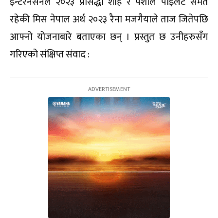
इन्टरनेसनल २०२३ प्रसिद्धी शाह र पेशाले पाइलट समेत
रहेकी मिस नेपाल अर्थ २०२३ रैना मजगैयाले ताज जितेपछि
आफ्नो योजनाबारे बताएका छन् । प्रस्तुत छ उनीहरुसँग
गरिएको संक्षिप्त संवाद :