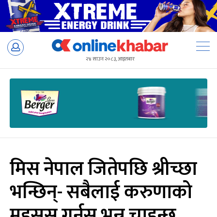
Skip
to
२४ साउन २०८३, आइतबार
content
मिस नेपाल जितेपछि श्रीच्छा
भन्छिन्- सबैलाई करुणाको
महसुस गर्नुस् भन्न चाहन्छु