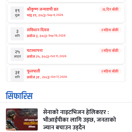
श्रीकृष्ण जन्माष्टमी व्रत
२६ दिन बाँकी
१९
-
भाद्र १९, २०८३
Sep 4, 2026
शुक्र
संविधान दिवस
१ महिना बाँकी
३
-
असोज ३, २०८३
Sep 19, 2026
शनि
घटस्थापना
२ महिना बाँकी
२५
-
असोज २५, २०८३
Oct 11, 2026
आइत
फूलपाती
२ महिना बाँकी
३१
-
असोज ३१ , २०८३
Oct 17, 2026
शनि
कार्तिक सङ्क्रान्ति
२ महिना बाँकी
१
सिफारिस
-
कार्तिक १, २०८३
Oct 18, 2026
आइत
सेनाको नाइटभिजन हेलिकप्टर :
महानवमी
२ महिना बाँकी
३
-
भीआईपीका लागि उड्छ, जनताको
कार्तिक ३, २०८३
Oct 20, 2026
मंगल
ज्यान बचाउन उड्दैन