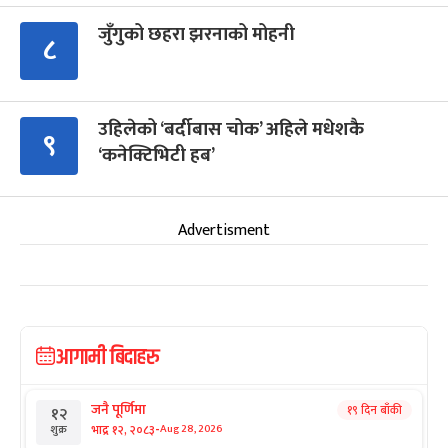
जुँगुको छहरा झरनाको मोहनी
८
उहिलेको ‘बर्दीबास चोक’ अहिले मधेशकै
९
‘कनेक्टिभिटी हब’
Advertisment
आगामी बिदाहरु
जनै पूर्णिमा
१९ दिन बाँकी
१२
-
भाद्र १२, २०८३
Aug 28, 2026
शुक्र