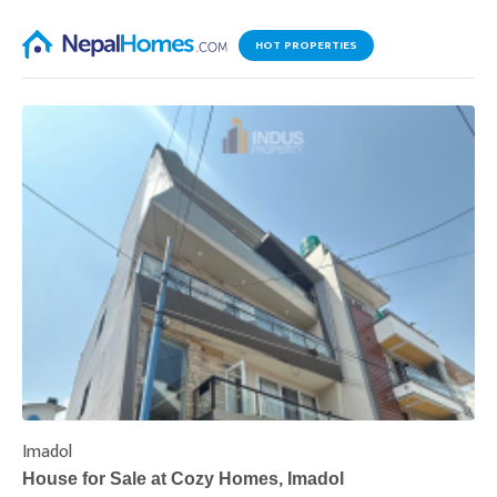
HOT PROPERTIES
Imadol
B
House for Sale at Cozy Homes, Imadol
B