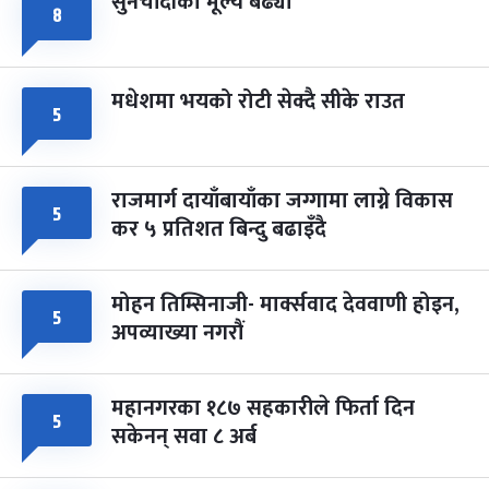
सुनचाँदीको मूल्य बढ्यो
८
मधेशमा भयको रोटी सेक्दै सीके राउत
५
राजमार्ग दायाँबायाँका जग्गामा लाग्ने विकास
५
कर ५ प्रतिशत बिन्दु बढाइँदै
मोहन तिम्सिनाजी- मार्क्सवाद देववाणी होइन,
५
अपव्याख्या नगरौं
महानगरका १८७ सहकारीले फिर्ता दिन
५
सकेनन् सवा ८ अर्ब