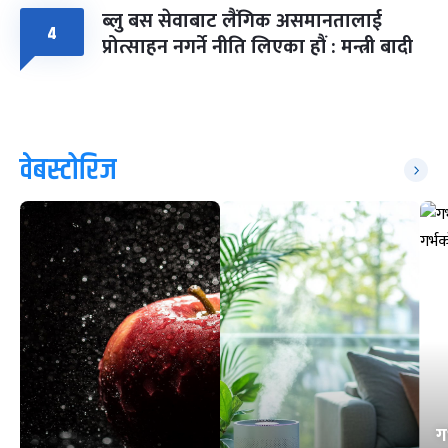
ब्लु बस सेवाबाट लैंगिक असमानतालाई
४
प्रोत्साहन नगर्ने नीति लिएका हौं : मन्त्री बादी
वेबस्टोरिज
ग