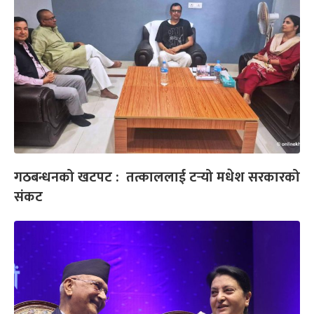
गठबन्धनको खटपट : तत्काललाई टर्‍यो मधेश सरकारको
संकट