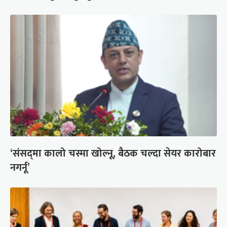
‘संसद्‍मा कालो चस्मा खोल्नू, बैठक चल्दा सेयर कारोबार
नगर्नू’