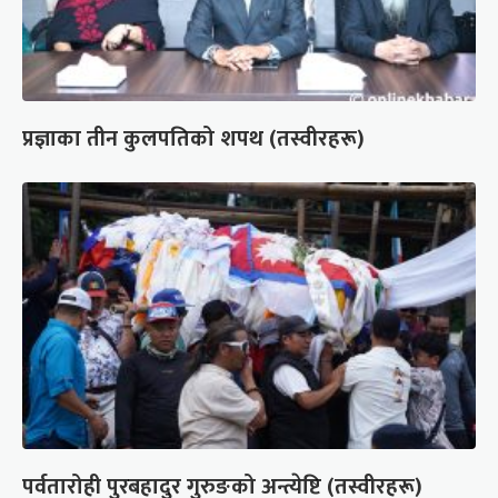
प्रज्ञाका तीन कुलपतिको शपथ (तस्वीरहरू)
पर्वतारोही पुरबहादुर गुरुङको अन्त्येष्टि (तस्वीरहरू)