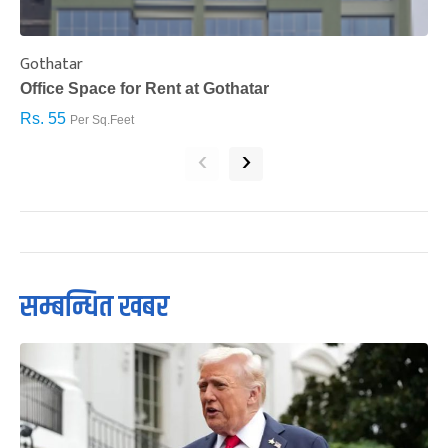
Gothatar
S
Office Space for Rent at Gothatar
H
Rs. 55
R
Per Sq.Feet
‹
›
सम्बन्धित खबर