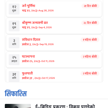
जनै पूर्णिमा
२१ दिन बाँकी
१२
-
भाद्र १२, २०८३
Aug 28, 2026
शुक्र
श्रीकृष्ण जन्माष्टमी व्रत
२८ दिन बाँकी
१९
-
भाद्र १९, २०८३
Sep 4, 2026
शुक्र
संविधान दिवस
१ महिना बाँकी
३
-
असोज ३, २०८३
Sep 19, 2026
शनि
घटस्थापना
२ महिना बाँकी
२५
-
असोज २५, २०८३
Oct 11, 2026
आइत
फूलपाती
२ महिना बाँकी
३१
-
असोज ३१ , २०८३
Oct 17, 2026
शनि
कार्तिक सङ्क्रान्ति
२ महिना बाँकी
१
सिफारिस
-
कार्तिक १, २०८३
Oct 18, 2026
आइत
ई–बिडिङ प्रकरण : विक्रम पाण्डेको
महानवमी
२ महिना बाँकी