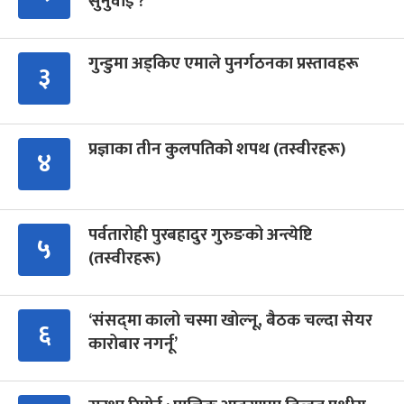
सुनुवाइ ?
गुन्डुमा अड्किए एमाले पुनर्गठनका प्रस्तावहरू
३
प्रज्ञाका तीन कुलपतिको शपथ (तस्वीरहरू)
४
पर्वतारोही पुरबहादुर गुरुङको अन्त्येष्टि
५
(तस्वीरहरू)
‘संसद्‍मा कालो चस्मा खोल्नू, बैठक चल्दा सेयर
६
कारोबार नगर्नू’