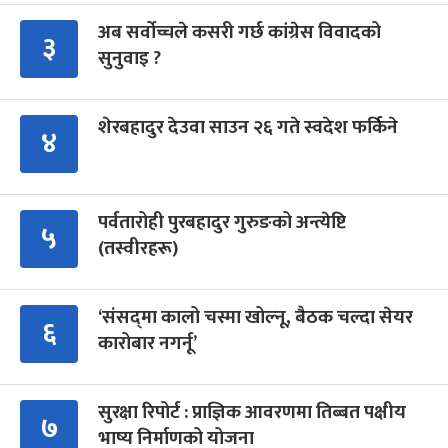
अब सर्वोच्चले कसरी गर्छ कांग्रेस विवादको
३
सुनुवाइ ?
शेरबहादुर देउवा साउन २६ गते स्वदेश फर्किने
४
पर्वतारोही पुरबहादुर गुरुङको अन्त्येष्टि
५
(तस्वीरहरू)
‘संसद्‍मा कालो चस्मा खोल्नू, बैठक चल्दा सेयर
६
कारोबार नगर्नू’
सुरक्षा रिपोर्ट : प्राज्ञिक आवरणमा तिब्बत पक्षीय
७
भाष्य निर्माणको योजना