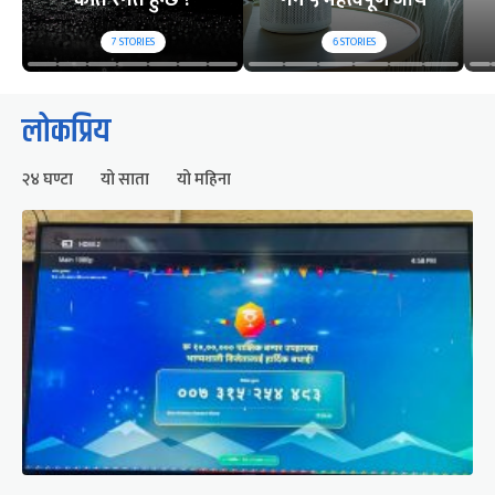
7
STORIES
6
STORIES
लोकप्रिय
२४ घण्टा
यो साता
यो महिना