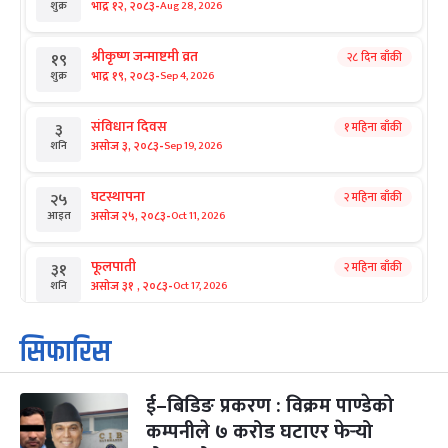
-
भाद्र १२, २०८३
Aug 28, 2026
शुक्र
श्रीकृष्ण जन्माष्टमी व्रत
२८ दिन बाँकी
१९
-
भाद्र १९, २०८३
Sep 4, 2026
शुक्र
संविधान दिवस
१ महिना बाँकी
३
-
असोज ३, २०८३
Sep 19, 2026
शनि
घटस्थापना
२ महिना बाँकी
२५
-
असोज २५, २०८३
Oct 11, 2026
आइत
फूलपाती
२ महिना बाँकी
३१
-
असोज ३१ , २०८३
Oct 17, 2026
शनि
कार्तिक सङ्क्रान्ति
२ महिना बाँकी
१
सिफारिस
-
कार्तिक १, २०८३
Oct 18, 2026
आइत
ई–बिडिङ प्रकरण : विक्रम पाण्डेको
महानवमी
२ महिना बाँकी
३
-
कम्पनीले ७ करोड घटाएर फेर्‍यो
कार्तिक ३, २०८३
Oct 20, 2026
मंगल