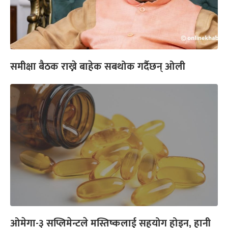
समीक्षा बैठक राख्ने बाहेक सबथोक गर्दैछन् ओली
ओमेगा-३ सप्लिमेन्टले मस्तिष्कलाई सहयोग होइन, हानी