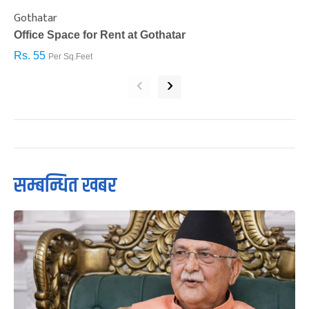
Gothatar
S
Office Space for Rent at Gothatar
H
Rs. 55
R
Per Sq.Feet
‹
›
सम्बन्धित खबर