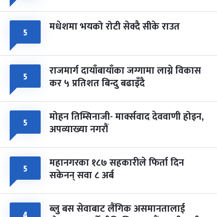
मधेशमा भयको रोटी सेक्दै सीके राउत
५
राजमार्ग दायाँबायाँका जग्गामा लाग्ने विकास
५
कर ५ प्रतिशत बिन्दु बढाइँदै
मोहन तिम्सिनाजी- मार्क्सवाद देववाणी होइन,
५
अपव्याख्या नगरौं
महानगरका १८७ सहकारीले फिर्ता दिन
५
सकेनन् सवा ८ अर्ब
ब्लु बस सेवाबाट लैंगिक असमानतालाई
४