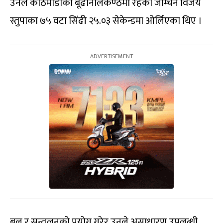
उनले काठमाडौंको बूढानीलकण्ठमा रहेको जाम्चेन विजय
स्तुपाका ७५ वटा सिंढी २५.०३ सेकेन्डमा ओर्लिएका थिए ।
बल र सन्तुलनको प्रयोग गरेर उनले असाधारण उपलब्धी