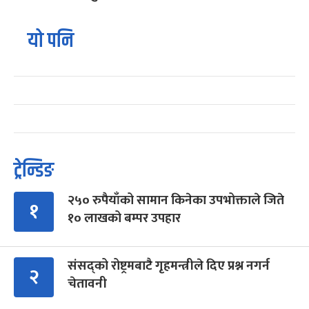
यो पनि
ट्रेन्डिङ
२५० रुपैयाँको सामान किनेका उपभोक्ताले जिते
१
१० लाखको बम्पर उपहार
संसद्को रोष्ट्रमबाटै गृहमन्त्रीले दिए प्रश्न नगर्न
२
चेतावनी