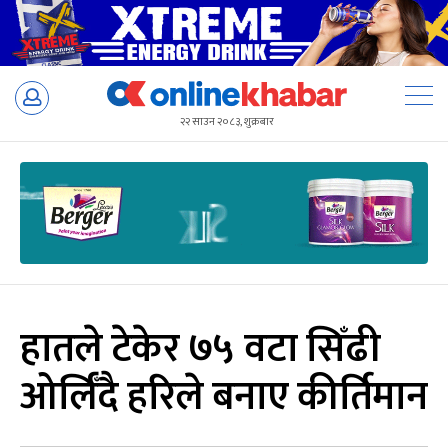
Skip
to
२२ साउन २०८३, शुक्रबार
content
हातले टेकेर ७५ वटा सिँढी
ओर्लिँदै हरिले बनाए कीर्तिमान