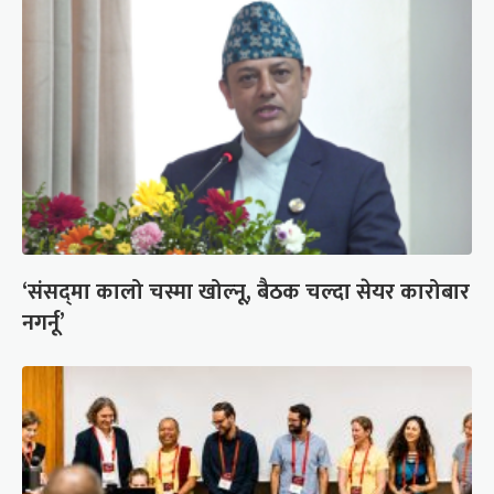
‘संसद्‍मा कालो चस्मा खोल्नू, बैठक चल्दा सेयर कारोबार
नगर्नू’