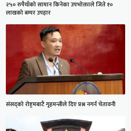
२५० रुपैयाँको सामान किनेका उपभोक्ताले जिते १०
लाखको बम्पर उपहार
संसद्को रोष्ट्रमबाटै गृहमन्त्रीले दिए प्रश्न नगर्न चेतावनी