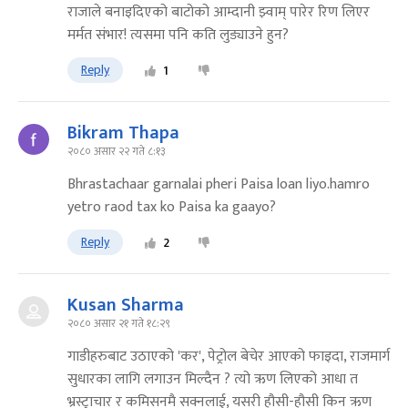
राजाले बनाइदिएको बाटोको आम्दानी झ्वाम् पारेर रिण लिएर
मर्मत संभार! त्यसमा पनि कति लुड्याउने हुन?
Reply
1
Bikram Thapa
२०८० असार २२ गते ८:१३
Bhrastachaar garnalai pheri Paisa loan liyo.hamro
yetro raod tax ko Paisa ka gaayo?
Reply
2
Kusan Sharma
२०८० असार २१ गते १८:२९
गाडीहरुबाट उठाएको 'कर', पेट्रोल बेचेर आएको फाइदा, राजमार्ग
सुधारका लागि लगाउन मिल्दैन ? त्यो ऋण लिएको आधा त
भ्रस्ट्राचार र कमिसनमै सक्नलाई, यसरी हौसी-हौसी किन ऋण