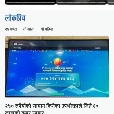
लोकप्रिय
२४ घण्टा
यो साता
यो महिना
२५० रुपैयाँको सामान किनेका उपभोक्ताले जिते १०
लाखको बम्पर उपहार