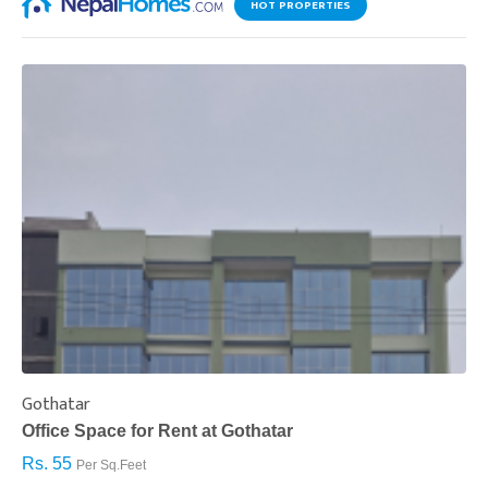
HOT PROPERTIES
Gothatar
S
Office Space for Rent at Gothatar
H
Rs. 55
R
Per Sq.Feet