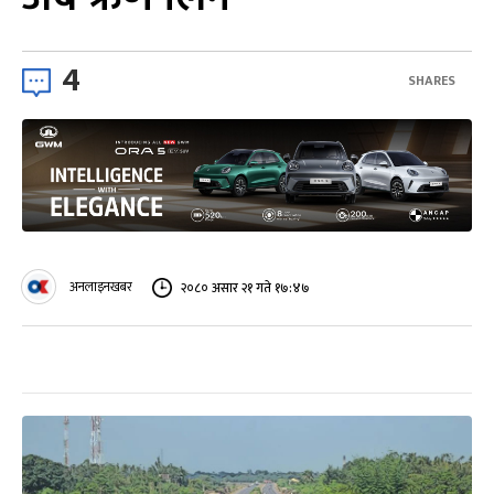
4
SHARES
अनलाइनखबर
२०८० असार २१ गते १७:४७