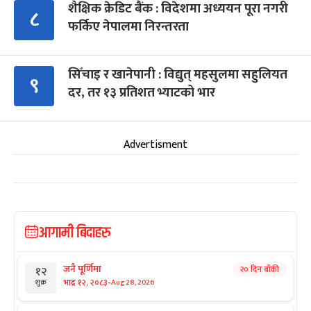
शैक्षिक क्रेडिट बैंक : विदेशमा अध्ययन पूरा नगरी
८
फर्किए नेपालमा निरन्तरता
सिँचाइ र खानेपानी : विद्युत् महसुलमा सहुलियत
९
दर, तर १३ प्रतिशत भ्याटको भार
Advertisment
आगामी बिदाहरु
जनै पूर्णिमा
२० दिन बाँकी
१२
-
भाद्र १२, २०८३
Aug 28, 2026
शुक्र