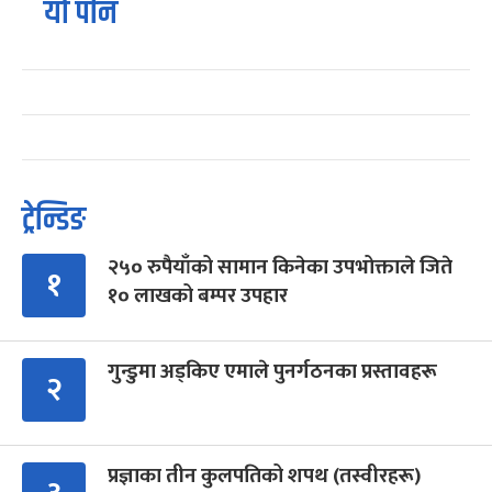
यो पनि
ट्रेन्डिङ
२५० रुपैयाँको सामान किनेका उपभोक्ताले जिते
१
१० लाखको बम्पर उपहार
गुन्डुमा अड्किए एमाले पुनर्गठनका प्रस्तावहरू
२
प्रज्ञाका तीन कुलपतिको शपथ (तस्वीरहरू)