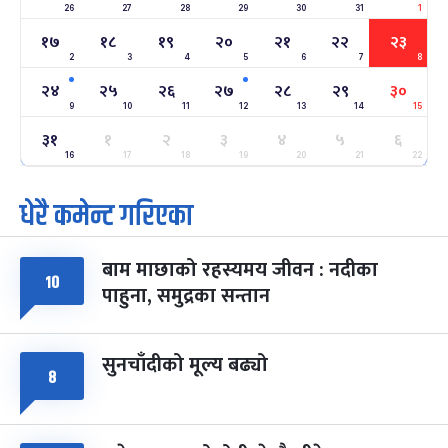
26
27
-
28
29
30
31
1
फाल्गुन २२, २०८३
Mar 6, 2027
शनि
१७
१८
१९
२०
२१
२२
२३
2
3
4
5
6
7
8
अन्तराष्ट्रिय नारी दिवस
७ महिना बाँकी
२४
-
फाल्गुन २४, २०८३
Mar 8, 2027
सोम
२४
२५
२६
२७
२८
२९
३०
9
10
11
12
13
14
15
ग्याल्पो ल्होसार
७ महिना बाँकी
२५
३१
१
२
३
४
५
६
-
फाल्गुन २५, २०८३
Mar 9, 2027
मंगल
16
17
18
19
20
21
22
धेरै कमेन्ट गरिएका
पूर्णिमा व्रत
७ महिना बाँकी
७
-
चैत्र ७, २०८३
Mar 21, 2027
आइत
बाम माछाको रहस्यमय जीवन : नदीका
फागुपूर्णिमा
७ महिना बाँकी
८
१०
पाहुना, समुद्रका सन्तान
-
चैत्र ८, २०८३
Mar 22, 2027
सोम
सुनचाँदीको मूल्य बढ्यो
८