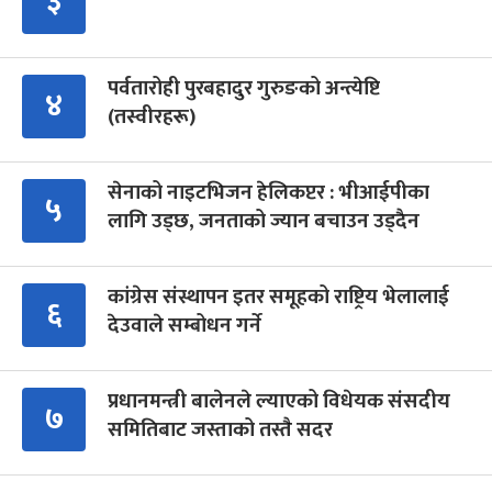
३
पर्वतारोही पुरबहादुर गुरुङको अन्त्येष्टि
४
(तस्वीरहरू)
सेनाको नाइटभिजन हेलिकप्टर : भीआईपीका
५
लागि उड्छ, जनताको ज्यान बचाउन उड्दैन
कांग्रेस संस्थापन इतर समूहको राष्ट्रिय भेलालाई
६
देउवाले सम्बोधन गर्ने
प्रधानमन्त्री बालेनले ल्याएको विधेयक संसदीय
७
समितिबाट जस्ताको तस्तै सदर