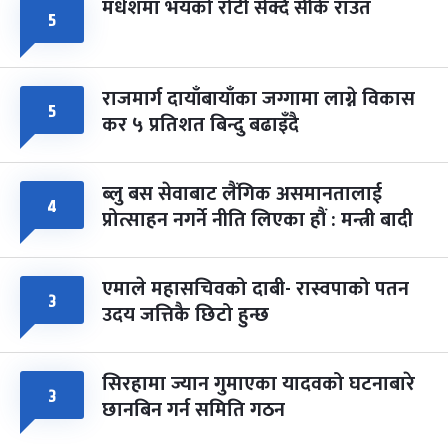
मधेशमा भयको रोटी सेक्दै सीके राउत
५
राजमार्ग दायाँबायाँका जग्गामा लाग्ने विकास
५
कर ५ प्रतिशत बिन्दु बढाइँदै
ब्लु बस सेवाबाट लैंगिक असमानतालाई
४
प्रोत्साहन नगर्ने नीति लिएका हौं : मन्त्री बादी
एमाले महासचिवको दाबी- रास्वपाको पतन
३
उदय जत्तिकै छिटो हुन्छ
सिरहामा ज्यान गुमाएका यादवको घटनाबारे
३
छानबिन गर्न समिति गठन