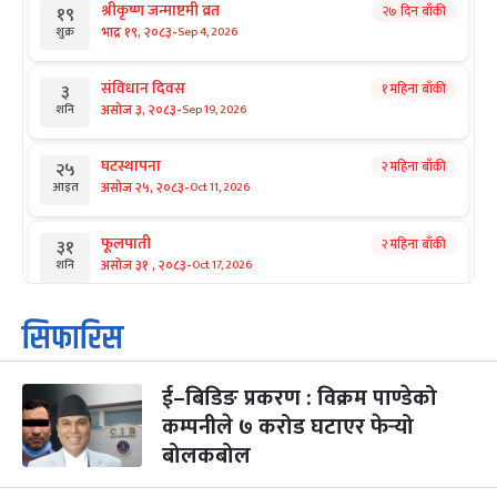
श्रीकृष्ण जन्माष्टमी व्रत
२७ दिन बाँकी
१९
-
भाद्र १९, २०८३
Sep 4, 2026
शुक्र
संविधान दिवस
१ महिना बाँकी
३
-
असोज ३, २०८३
Sep 19, 2026
शनि
घटस्थापना
२ महिना बाँकी
२५
-
असोज २५, २०८३
Oct 11, 2026
आइत
फूलपाती
२ महिना बाँकी
३१
-
असोज ३१ , २०८३
Oct 17, 2026
शनि
कार्तिक सङ्क्रान्ति
२ महिना बाँकी
१
सिफारिस
-
कार्तिक १, २०८३
Oct 18, 2026
आइत
ई–बिडिङ प्रकरण : विक्रम पाण्डेको
महानवमी
२ महिना बाँकी
३
-
कम्पनीले ७ करोड घटाएर फेर्‍यो
कार्तिक ३, २०८३
Oct 20, 2026
मंगल
बोलकबोल
विजयादशमी
२ महिना बाँकी
४