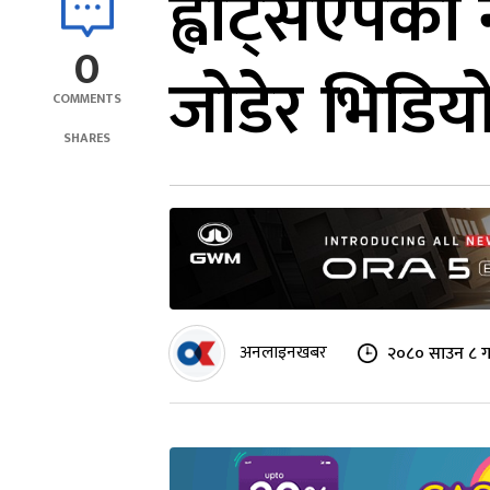
ह्वाट्सएपको
0
जोडेर भिडिय
COMMENTS
SHARES
अनलाइनखबर
२०८० साउन ८ ग