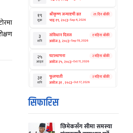
श्रीकृष्ण जन्माष्टमी व्रत
२९ दिन बाँकी
१९
-
भाद्र १९, २०८३
्टोरमा
Sep 4, 2026
शुक्र
ीक्षण
संविधान दिवस
१ महिना बाँकी
३
-
असोज ३, २०८३
Sep 19, 2026
शनि
घटस्थापना
२ महिना बाँकी
२५
-
असोज २५, २०८३
Oct 11, 2026
आइत
फूलपाती
२ महिना बाँकी
३१
-
असोज ३१ , २०८३
Oct 17, 2026
शनि
कार्तिक सङ्क्रान्ति
२ महिना बाँकी
१
सिफारिस
-
कार्तिक १, २०८३
Oct 18, 2026
आइत
महानवमी
२ महिना बाँकी
३
-
कार्तिक ३, २०८३
Oct 20, 2026
मंगल
छिमेकसँग सीमा समस्या