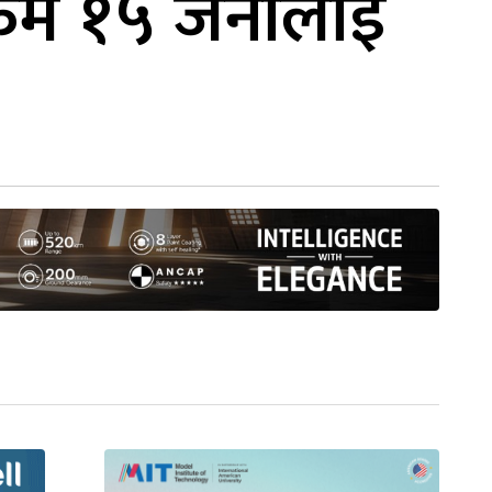
रुमै १५ जनालाई