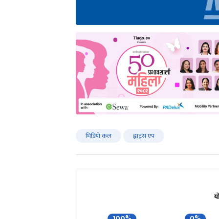
भिडियो कल
ह्वाट्स एप
य
100%
0%