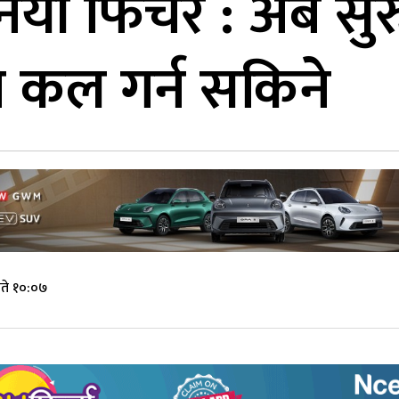
 नयाँ फिचर : अब सु
ो कल गर्न सकिने
ते १०:०७