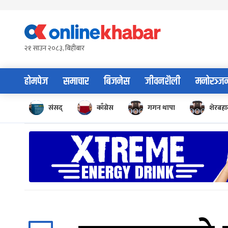
Skip
to
content
२१ साउन २०८३, बिहीबार
होमपेज
समाचार
बिजनेस
जीवनशैली
मनोरञ्ज
संसद्
काँग्रेस
गगन थापा
शेरबहाद