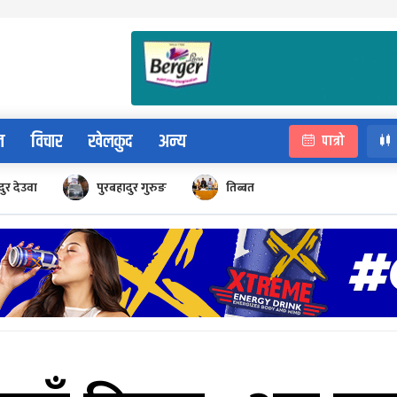
न
विचार
खेलकुद
अन्य
पात्रो
ुर देउवा
पुरबहादुर गुरुङ
तिब्बत