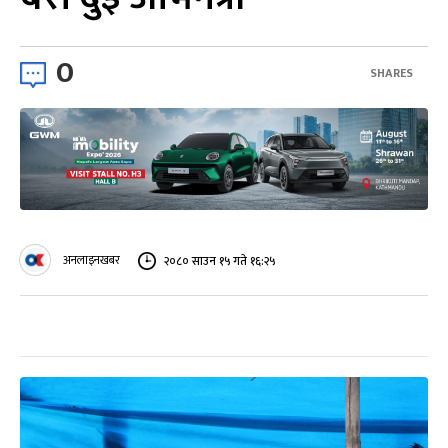
0
SHARES
अनलाइनखबर
२०८० साउन १५ गते १६:२५