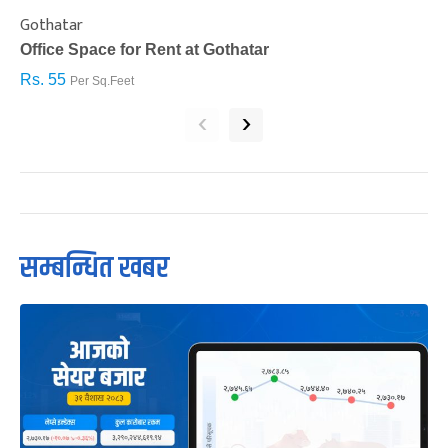
Gothatar
S
Office Space for Rent at Gothatar
H
Rs. 55
R
Per Sq.Feet
‹
›
सम्बन्धित खबर