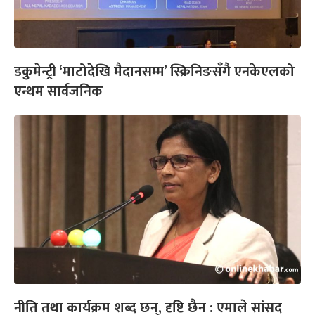
डकुमेन्ट्री ‘माटोदेखि मैदानसम्म’ स्क्रिनिङसँगै एनकेएलको
एन्थम सार्वजनिक
नीति तथा कार्यक्रम शब्द छन्, दृष्टि छैन : एमाले सांसद