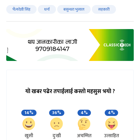
चैत्यदेवी सिंह
धर्ना
बसुन्धरा भुसाल
सहकारी
यो खबर पढेर तपाईलाई कस्तो महसुस भयो ?
14%
36%
4%
4%
खुसी
दुःखी
अचम्मित
उत्साहित