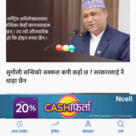
सुगौली सन्धिको सक्कल कपी कहाँ छ ? सरकारलाई नै
थाहा छैन
ताजा अपडेट
ट्रेन्डिङ
प्रोफाइल
सर्च