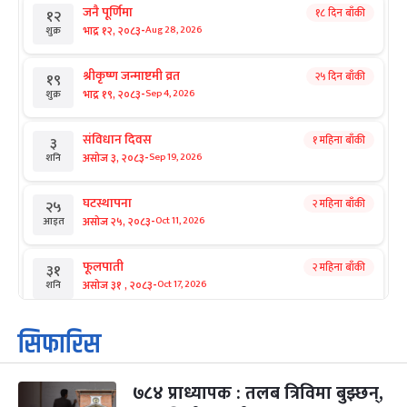
जनै पूर्णिमा
१८ दिन बाँकी
१२
-
भाद्र १२, २०८३
Aug 28, 2026
शुक्र
श्रीकृष्ण जन्माष्टमी व्रत
२५ दिन बाँकी
१९
-
भाद्र १९, २०८३
Sep 4, 2026
शुक्र
संविधान दिवस
१ महिना बाँकी
३
-
असोज ३, २०८३
Sep 19, 2026
शनि
घटस्थापना
२ महिना बाँकी
२५
-
असोज २५, २०८३
Oct 11, 2026
आइत
फूलपाती
२ महिना बाँकी
३१
-
असोज ३१ , २०८३
Oct 17, 2026
शनि
कार्तिक सङ्क्रान्ति
२ महिना बाँकी
१
सिफारिस
-
कार्तिक १, २०८३
Oct 18, 2026
आइत
७८४ प्राध्यापक : तलब त्रिविमा बुझ्छन्,
महानवमी
२ महिना बाँकी
३