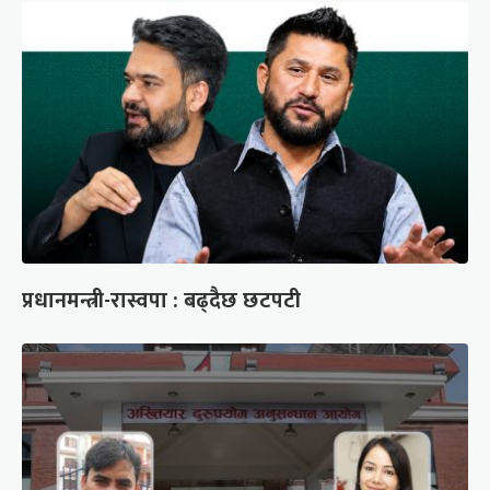
प्रधानमन्त्री-रास्वपा : बढ्दैछ छटपटी