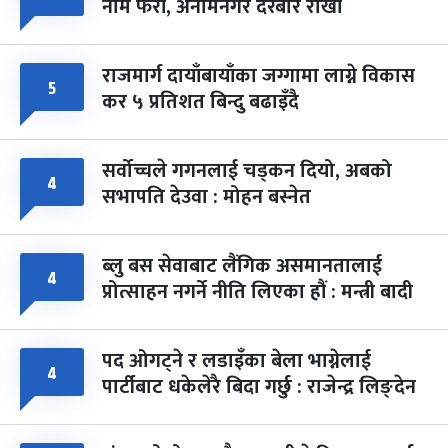
नाम फेरौं, अनामनगर दरबार राखौं
राजमार्ग दायाँबायाँका जग्गामा लाग्ने विकास
५
कर ५ प्रतिशत बिन्दु बढाइँदै
सर्वोच्चले गगनलाई चड्कन दियो, अबको
४
सभापति देउवा : मोहन बस्नेत
ब्लु बस सेवाबाट लैंगिक असमानतालाई
४
प्रोत्साहन नगर्ने नीति लिएका हौं : मन्त्री बादी
पद ओगट्ने र लडाइँका बेला भाग्नेलाई
४
पार्टीबाट धकेलेरै बिदा गर्छु : राजेन्द्र लिङ्देन