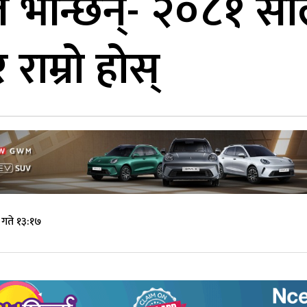
 भन्छिन्- २०८१ सालम
राम्रो होस्
गते १३:१७