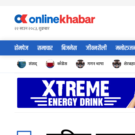
Skip
to
content
२२ साउन २०८३, शुक्रबार
होमपेज
समाचार
बिजनेस
जीवनशैली
मनोरञ्ज
संसद्
काँग्रेस
गगन थापा
शेरबहाद