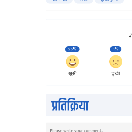
य
55%
1%
खुसी
दुःखी
प्रतिक्रिया