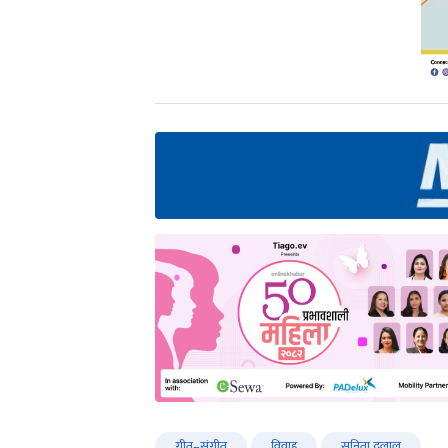
गीत–संगीत
विवाह
सुनिता दुलाल