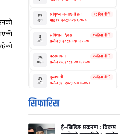
श्रीकृष्ण जन्माष्टमी व्रत
२८ दिन बाँकी
१९
-
 उनको
भाद्र १९, २०८३
Sep 4, 2026
शुक्र
ताएकी
संविधान दिवस
१ महिना बाँकी
३
-
असोज ३, २०८३
Sep 19, 2026
शनि
रहेको
घटस्थापना
२ महिना बाँकी
२५
-
असोज २५, २०८३
Oct 11, 2026
आइत
फूलपाती
२ महिना बाँकी
३१
-
असोज ३१ , २०८३
Oct 17, 2026
शनि
कार्तिक सङ्क्रान्ति
२ महिना बाँकी
१
सिफारिस
-
कार्तिक १, २०८३
Oct 18, 2026
आइत
महानवमी
२ महिना बाँकी
३
-
कार्तिक ३, २०८३
Oct 20, 2026
मंगल
ई–बिडिङ प्रकरण : विक्रम