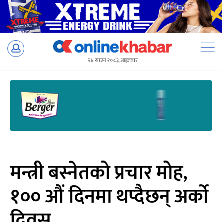
Skip
to
२४ साउन २०८३, आइतबार
content
मन्त्री बस्नेतको प्रचार मोह,
१०० औं दिनमा थप्दैछन् अर्को
दिवस