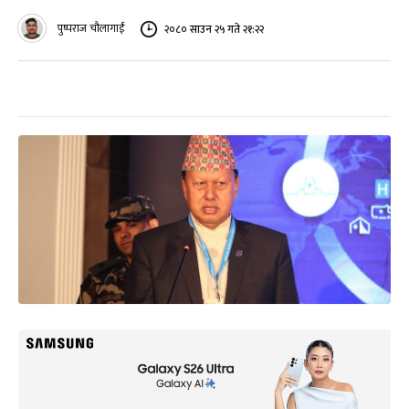
पुष्पराज चौलागाईं
२०८० साउन २५ गते २१:२२