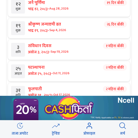
जनै पूर्णिमा
१९ दिन बाँकी
१२
-
भाद्र १२, २०८३
Aug 28, 2026
शुक्र
श्रीकृष्ण जन्माष्टमी व्रत
२६ दिन बाँकी
१९
-
भाद्र १९, २०८३
Sep 4, 2026
शुक्र
संविधान दिवस
१ महिना बाँकी
३
-
असोज ३, २०८३
Sep 19, 2026
शनि
घटस्थापना
२ महिना बाँकी
२५
-
असोज २५, २०८३
Oct 11, 2026
आइत
फूलपाती
२ महिना बाँकी
३१
-
असोज ३१ , २०८३
Oct 17, 2026
शनि
कार्तिक सङ्क्रान्ति
२ महिना बाँकी
१
सिफारिस
-
कार्तिक १, २०८३
Oct 18, 2026
आइत
ई–बिडिङ प्रकरण : विक्रम पाण्डेको
महानवमी
२ महिना बाँकी
३
ताजा अपडेट
ट्रेन्डिङ
प्रोफाइल
सर्च