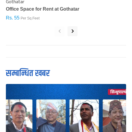
Gothatar
S
Office Space for Rent at Gothatar
H
Rs. 55
R
Per Sq.Feet
‹
›
सम्बन्धित खबर