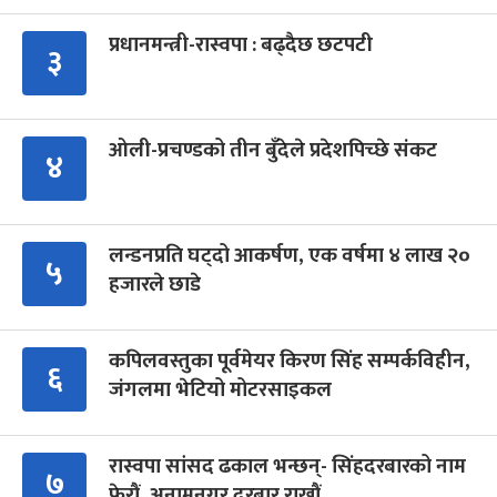
प्रधानमन्त्री-रास्वपा : बढ्दैछ छटपटी
३
ओली-प्रचण्डको तीन बुँदेले प्रदेशपिच्छे संकट
४
लन्डनप्रति घट्दो आकर्षण, एक वर्षमा ४ लाख २०
५
हजारले छाडे
कपिलवस्तुका पूर्वमेयर किरण सिंह सम्पर्कविहीन,
६
जंगलमा भेटियो मोटरसाइकल
रास्वपा सांसद ढकाल भन्छन्- सिंहदरबारको नाम
७
फेरौं, अनामनगर दरबार राखौं