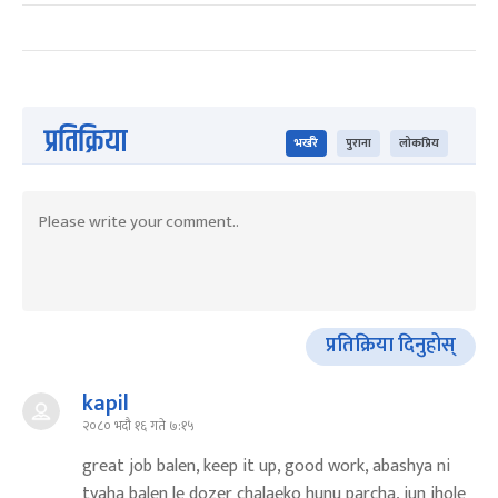
प्रतिक्रिया
भर्खरै
पुराना
लोकप्रिय
प्रतिक्रिया दिनुहोस्
kapil
२०८० भदौ १६ गते ७:१५
great job balen, keep it up, good work, abashya ni
tyaha balen le dozer chalaeko hunu parcha, jun jhole