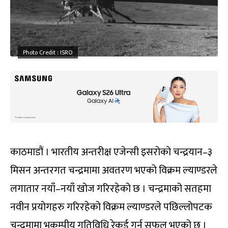
Photo Credit : ISRO
काठमाडौं । भारतीय अन्तरीक्ष एजेन्सी इसरोको चन्द्रयान–३
मिसन अन्तरगत चन्द्रमामा अवतरण भएको विक्रम ल्याण्डरले
लगातार नयाँ–नयाँ खोज गरिरहेको छ । चन्द्रमाको सतहमा
नवीन प्रयोगहरु गरिरहेको विक्रम ल्याण्डरले पछिल्लोपटक
चन्द्रमामा भूूकम्पीय गतिविधि रेकर्ड गर्न सफल भएको छ ।