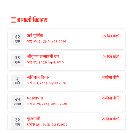
आगामी बिदाहरु
जनै पूर्णिमा
२१ दिन बाँकी
१२
-
भाद्र १२, २०८३
Aug 28, 2026
शुक्र
श्रीकृष्ण जन्माष्टमी व्रत
२८ दिन बाँकी
१९
-
भाद्र १९, २०८३
Sep 4, 2026
शुक्र
संविधान दिवस
१ महिना बाँकी
३
-
असोज ३, २०८३
Sep 19, 2026
शनि
घटस्थापना
२ महिना बाँकी
२५
-
असोज २५, २०८३
Oct 11, 2026
आइत
फूलपाती
२ महिना बाँकी
३१
-
असोज ३१ , २०८३
Oct 17, 2026
शनि