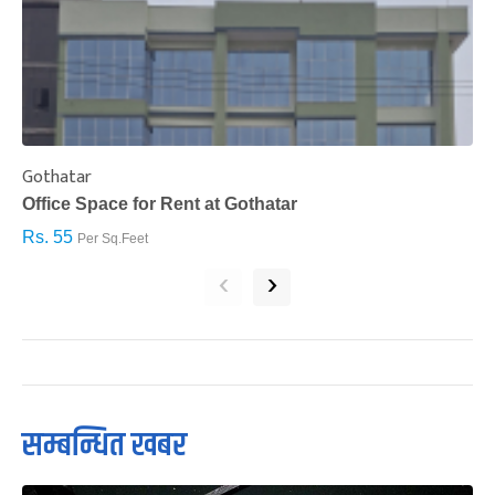
Gothatar
S
Office Space for Rent at Gothatar
H
Rs. 55
R
Per Sq.Feet
‹
›
सम्बन्धित खबर