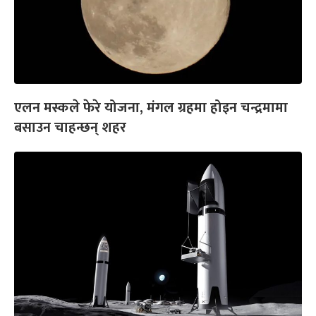
एलन मस्कले फेरे योजना, मंगल ग्रहमा होइन चन्द्रमामा
बसाउन चाहन्छन् शहर