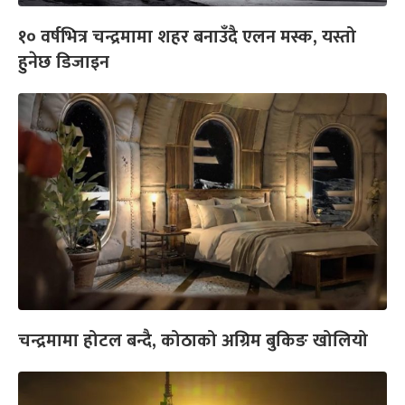
१० वर्षभित्र चन्द्रमामा शहर बनाउँदै एलन मस्क, यस्तो
हुनेछ डिजाइन
चन्द्रमामा होटल बन्दै, कोठाको अग्रिम बुकिङ खोलियो