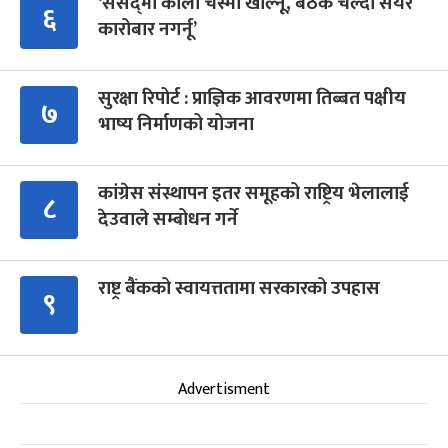
‘संसद्‍मा कालो चस्मा खोल्नू, बैठक चल्दा सेयर
६
कारोबार नगर्नू’
सुरक्षा रिपोर्ट : प्राज्ञिक आवरणमा तिब्बत पक्षीय
७
भाष्य निर्माणको योजना
कांग्रेस संस्थापन इतर समूहको राष्ट्रिय भेलालाई
८
देउवाले सम्बोधन गर्ने
राष्ट्र बैंकको स्वायत्ततामा सरकारको उपहास
९
Advertisment