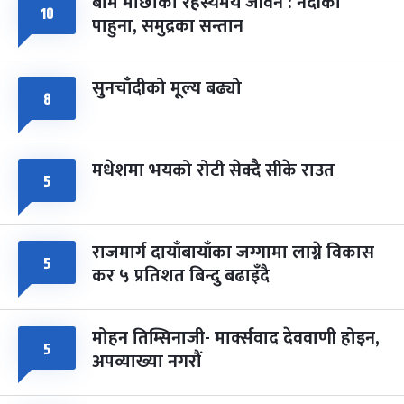
बाम माछाको रहस्यमय जीवन : नदीका
फागुपूर्णिमा
७ महिना बाँकी
८
१०
पाहुना, समुद्रका सन्तान
-
चैत्र ८, २०८३
Mar 22, 2027
सोम
सुनचाँदीको मूल्य बढ्यो
८
मधेशमा भयको रोटी सेक्दै सीके राउत
५
राजमार्ग दायाँबायाँका जग्गामा लाग्ने विकास
५
कर ५ प्रतिशत बिन्दु बढाइँदै
मोहन तिम्सिनाजी- मार्क्सवाद देववाणी होइन,
५
अपव्याख्या नगरौं