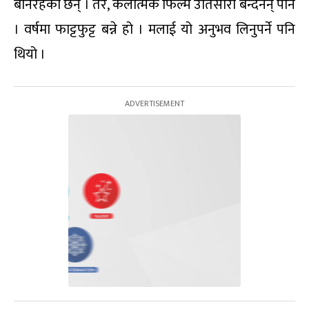
बनिरहेका छन् । तर, कलात्मक फिल्म उतिसारो बन्दैनन् पनि
। वर्षमा फाट्टफुट्ट बन्ने हो । मलाई यो अनुभव लिनुपर्ने पनि
थियो ।