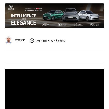
विष्णु शर्मा
२०८० असोज २८ गते १४:५८