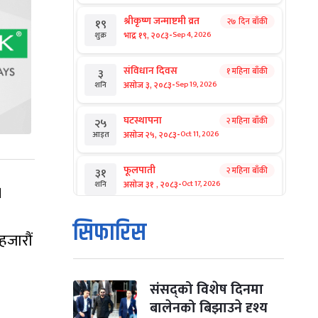
श्रीकृष्ण जन्माष्टमी व्रत
२७ दिन बाँकी
१९
-
भाद्र १९, २०८३
Sep 4, 2026
शुक्र
संविधान दिवस
१ महिना बाँकी
३
-
असोज ३, २०८३
Sep 19, 2026
शनि
घटस्थापना
२ महिना बाँकी
२५
-
असोज २५, २०८३
Oct 11, 2026
आइत
फूलपाती
२ महिना बाँकी
३१
-
असोज ३१ , २०८३
Oct 17, 2026
शनि
।
कार्तिक सङ्क्रान्ति
२ महिना बाँकी
१
सिफारिस
-
कार्तिक १, २०८३
Oct 18, 2026
आइत
हजारौं
महानवमी
२ महिना बाँकी
३
-
कार्तिक ३, २०८३
Oct 20, 2026
मंगल
संसद्को विशेष दिनमा
बालेनको बिझाउने दृश्य