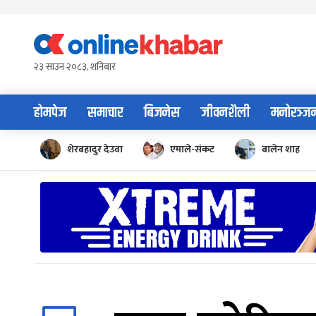
Skip
to
content
२३ साउन २०८३, शनिबार
होमपेज
समाचार
बिजनेस
जीवनशैली
मनोरञ्ज
शेरबहादुर देउवा
एमाले-संकट
बालेन शाह