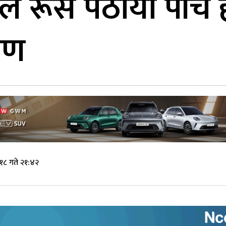
ाले रूस पठायो पाँच
रण
१८ गते २१:४२