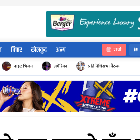
न
विचार
खेलकुद
अन्य
पात्रो
नाइट भिजन
अमेरिका
प्रतिनिधिसभा बैठक